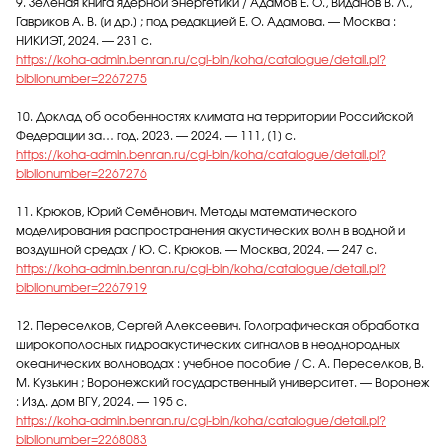
9. Зеленая книга ядерной энергетики / Адамов Е. О., Виданов В. Л.,
Гавриков А. В. [и др.] ; под редакцией Е. О. Адамова. — Москва :
НИКИЭТ, 2024. — 231 с.
https://koha-admin.benran.ru/cgi-bin/koha/catalogue/detail.pl?
biblionumber=2267275
10. Доклад об особенностях климата на территории Российской
Федерации за… год. 2023. — 2024. — 111, [1] с.
https://koha-admin.benran.ru/cgi-bin/koha/catalogue/detail.pl?
biblionumber=2267276
11. Крюков, Юрий Семёнович. Методы математического
моделирования распространения акустических волн в водной и
воздушной средах / Ю. С. Крюков. — Москва, 2024. — 247 с.
https://koha-admin.benran.ru/cgi-bin/koha/catalogue/detail.pl?
biblionumber=2267919
12. Переселков, Сергей Алексеевич. Голографическая обработка
широкополосных гидроакустических сигналов в неоднородных
океанических волноводах : учебное пособие / С. А. Переселков, В.
М. Кузькин ; Воронежский государственный университет. — Воронеж
: Изд. дом ВГУ, 2024. — 195 с.
https://koha-admin.benran.ru/cgi-bin/koha/catalogue/detail.pl?
biblionumber=2268083