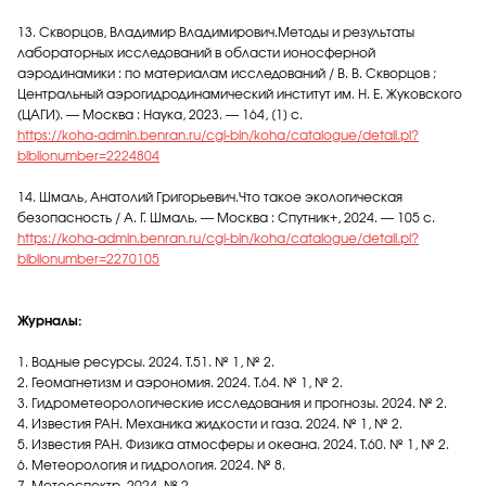
13. Скворцов, Владимир Владимирович.Методы и результаты
лабораторных исследований в области ионосферной
аэродинамики : по материалам исследований / В. В. Скворцов ;
Центральный аэрогидродинамический институт им. Н. Е. Жуковского
(ЦАГИ). — Москва : Наука, 2023. — 164, [1] с.
https://koha-admin.benran.ru/cgi-bin/koha/catalogue/detail.pl?
biblionumber=2224804
14. Шмаль, Анатолий Григорьевич.Что такое экологическая
безопасность / А. Г. Шмаль. — Москва : Спутник+, 2024. — 105 с.
https://koha-admin.benran.ru/cgi-bin/koha/catalogue/detail.pl?
biblionumber=2270105
Журналы:
1. Водные ресурсы. 2024. Т.51. № 1, № 2.
2. Геомагнетизм и аэрономия. 2024. Т.64. № 1, № 2.
3. Гидрометеорологические исследования и прогнозы. 2024. № 2.
4. Известия РАН. Механика жидкости и газа. 2024. № 1, № 2.
5. Известия РАН. Физика атмосферы и океана. 2024. Т.60. № 1, № 2.
6. Метеорология и гидрология. 2024. № 8.