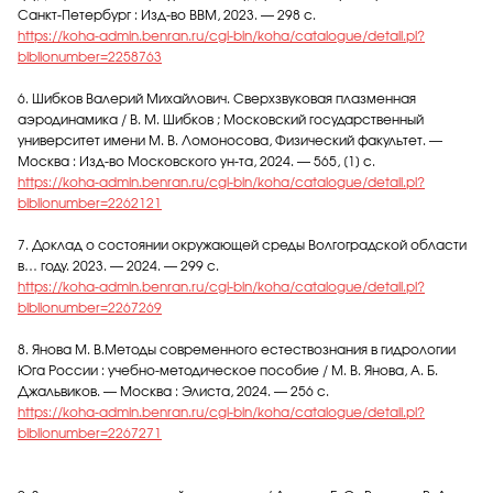
Санкт-Петербург : Изд-во ВВМ, 2023. — 298 с.
https://koha-admin.benran.ru/cgi-bin/koha/catalogue/detail.pl?
biblionumber=2258763
6. Шибков Валерий Михайлович. Сверхзвуковая плазменная
аэродинамика / В. М. Шибков ; Московский государственный
университет имени М. В. Ломоносова, Физический факультет. —
Москва : Изд-во Московского ун-та, 2024. — 565, [1] с.
https://koha-admin.benran.ru/cgi-bin/koha/catalogue/detail.pl?
biblionumber=2262121
7. Доклад о состоянии окружающей среды Волгоградской области
в… году. 2023. — 2024. — 299 с.
https://koha-admin.benran.ru/cgi-bin/koha/catalogue/detail.pl?
biblionumber=2267269
8. Янова М. В.Методы современного естествознания в гидрологии
Юга России : учебно-методическое пособие / М. В. Янова, А. Б.
Джальвиков. — Москва : Элиста, 2024. — 256 с.
https://koha-admin.benran.ru/cgi-bin/koha/catalogue/detail.pl?
biblionumber=2267271