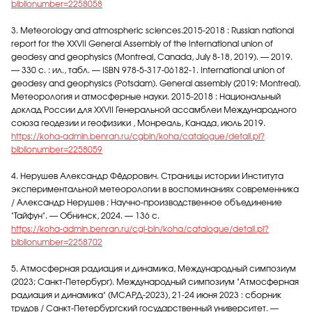
biblionumber=2258058
3. Meteorology and atmospheric sciences.2015-2018 : Russian national
report for the XXVII General Assembly of the International union of
geodesy and geophysics (Montreal, Canada, July 8-18, 2019). — 2019.
— 330 с. : ил., табл. — ISBN 978-5-317-06182-1. International union of
geodesy and geophysics (Potsdam). General assembly (2019; Montreal).
Метеорология и атмосферные науки. 2015-2018 : Национальный
доклад России для XXVII Генеральной ассамблеи Международного
союза геодезии и геофизики , Монреаль, Канада, июль 2019.
https://koha-admin.benran.ru/cgbin/koha/catalogue/detail.pl?
biblionumber=2258059
4. Нерушев Александр Фёдорович. Страницы истории Института
экспериментальной метеорологии в воспоминаниях современника
/ Александр Нерушев ; Научно-производственное объединение
"Тайфун". — Обнинск, 2024. — 136 с.
https://koha-admin.benran.ru/cgi-bin/koha/catalogue/detail.pl?
biblionumber=2258702
5. Атмосферная радиация и динамика, Международный симпозиум
(2023; Санкт-Петербург). Международный симпозиум "Атмосферная
радиация и динамика" (МСАРД-2023), 21-24 июня 2023 : сборник
трудов / Санкт-Петербургский государственный университет. —