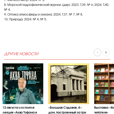
7. Метеоспектр. 2024. № 2.
8. Морской гидрофизический журнал (дар). 2023. Т.39. № 6; 2024. Т.40.
№ 4.
9. Оптика атмосферы и океана. 2024. Т.37. № 7, № 8.
10. Природа. 2024. № 4, № 5.
ДРУГИЕ НОВОСТИ
12 августа состоится
«Большая Садовая, 4»:
Выставка «К
лекция «Аква Тофана и
дом, построенный за три
читателя»