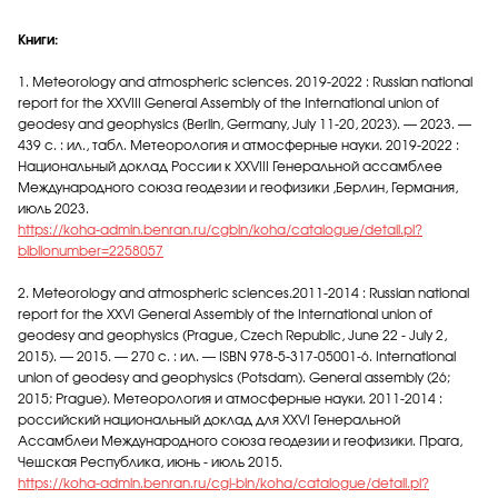
Книги:
1. Meteorology and atmospheric sciences. 2019-2022 : Russian national
report for the XXVIII General Assembly of the International union of
geodesy and geophysics (Berlin, Germany, July 11-20, 2023). — 2023. —
439 с. : ил., табл. Метеорология и атмосферные науки. 2019-2022 :
Национальный доклад России к XXVIII Генеральной ассамблее
Международного союза геодезии и геофизики ,Берлин, Германия,
июль 2023.
https://koha-admin.benran.ru/cgbin/koha/catalogue/detail.pl?
biblionumber=2258057
2. Meteorology and atmospheric sciences.2011-2014 : Russian national
report for the XXVI General Assembly of the International union of
geodesy and geophysics (Prague, Czech Republic, June 22 - July 2,
2015). — 2015. — 270 с. : ил. — ISBN 978-5-317-05001-6. International
union of geodesy and geophysics (Potsdam). General assembly (26;
2015; Prague). Метеорология и атмосферные науки. 2011-2014 :
российский национальный доклад для XXVI Генеральной
Ассамблеи Международного союза геодезии и геофизики. Прага,
Чешская Республика, июнь - июль 2015.
https://koha-admin.benran.ru/cgi-
bin/koha/catalogue/detail.pl?