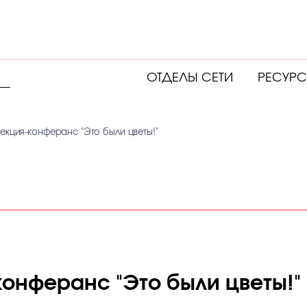
ОТДЕЛЫ СЕТИ
РЕСУР
екция-конферанс "Это были цветы!"
конферанс "Это были цветы!"