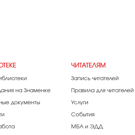
ОТЕКЕ
ЧИТАТЕЛЯМ
иблиотеки
Запись читателей
дания на Знаменке
Правила для читателей
ные документы
Услуги
ти
События
абота
МБА и ЭДД