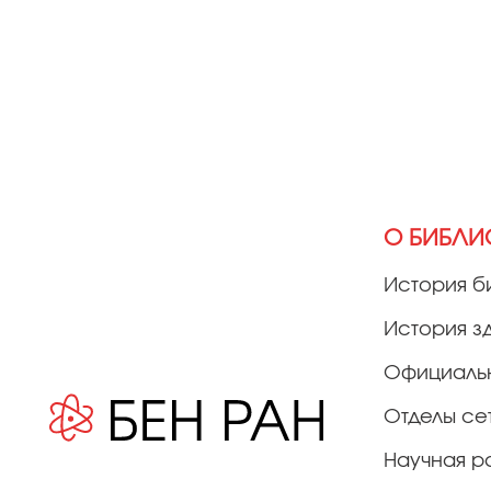
О БИБЛИ
История б
История з
Официаль
Отделы се
Научная р