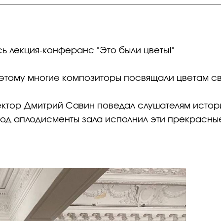
сь лекция-конферанс "Это были цветы!"
оэтому многие композиторы посвящали цветам с
лектор Дмитрий Савин поведал слушателям исто
под аплодисменты зала исполнил эти прекрасны