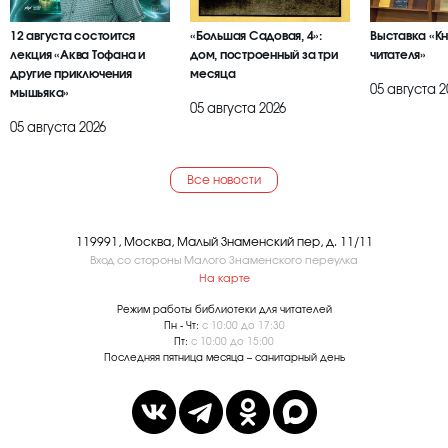
12 августа состоится
«Большая Садовая, 4»:
Выставка «К
лекция «Аква Тофана и
дом, построенный за три
читателя»
другие приключения
месяца
05 августа 2
мышьяка»
05 августа 2026
05 августа 2026
Все новости
119991, Москва, Малый Знаменский пер, д. 11/11
Вход со стороны Малого Знаменского переулка
На карте
Режим работы библиотеки для читателей
Пн - Чт:
с 10:00 до 17:30
Пт:
с 10:00 до 15:00
Последняя пятница месяца – санитарный день