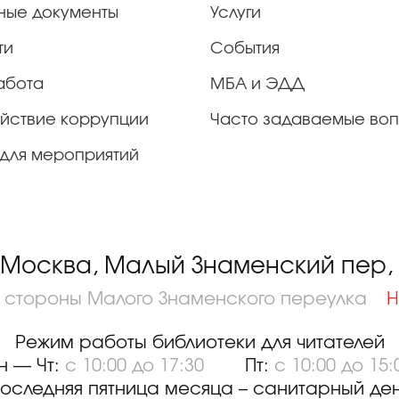
ные документы
Услуги
ти
События
абота
МБА и ЭДД
йствие коррупции
Часто задаваемые во
для мероприятий
 Москва, Малый Знаменский пер, д
о стороны Малого Знаменского переулка
Н
Режим работы библиотеки для читателей
н — Чт:
с 10:00 до 17:30
Пт:
с 10:00 до 15:
оследняя пятница месяца – санитарный де