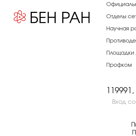
Официаль
Отделы се
Научная р
Противоде
Площадки 
Профком
119991,
Вход с
П
П