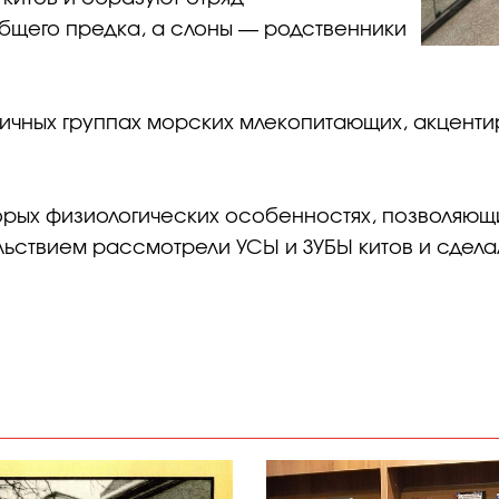
общего предка, а слоны — родственники
чных группах морских млекопитающих, акцентир
торых физиологических особенностях, позволяю
льствием рассмотрели УСЫ и ЗУБЫ китов и сделал