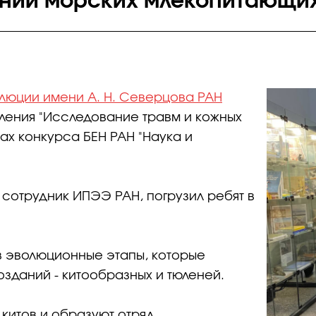
ений морских млекопитающи
олюции имени А. Н. Северцова РАН
ления "Исследование травм и кожных
х конкурса БЕН РАН "Наука и
сотрудник ИПЭЭ РАН, погрузил ребят в
в эволюционные этапы, которые
озданий - китообразных и тюленей.
китов и образуют отряд