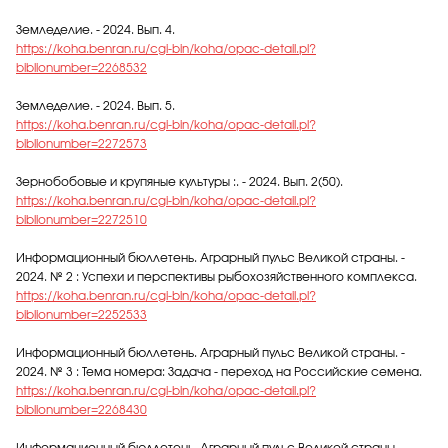
Земледелие. - 2024. Вып. 4.
https://koha.benran.ru/cgi-bin/koha/opac-detail.pl?
biblionumber=2268532
Земледелие. - 2024. Вып. 5.
https://koha.benran.ru/cgi-bin/koha/opac-detail.pl?
biblionumber=2272573
Зернобобовые и крупяные культуры :. - 2024. Вып. 2(50).
https://koha.benran.ru/cgi-bin/koha/opac-detail.pl?
biblionumber=2272510
Информационный бюллетень. Аграрный пульс Великой страны. -
2024. № 2 : Успехи и перспективы рыбохозяйственного комплекса.
https://koha.benran.ru/cgi-bin/koha/opac-detail.pl?
biblionumber=2252533
Информационный бюллетень. Аграрный пульс Великой страны. -
2024. № 3 : Тема номера: Задача - переход на Российские семена.
https://koha.benran.ru/cgi-bin/koha/opac-detail.pl?
biblionumber=2268430