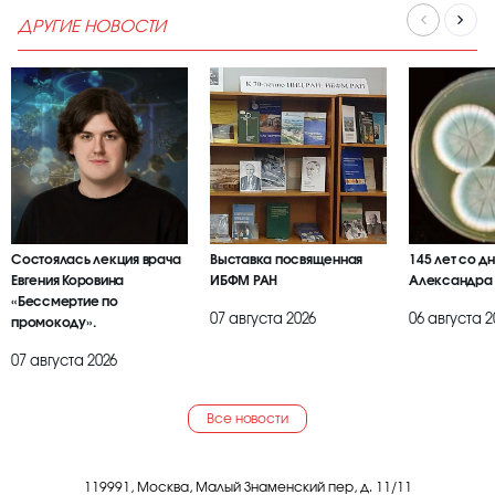
ДРУГИЕ НОВОСТИ
Состоялась лекция врача
Выставка посвященная
145 лет со д
Евгения Коровина
ИБФМ РАН
Александра
«Бессмертие по
07 августа 2026
06 августа 2
промокоду».
07 августа 2026
Все новости
119991, Москва, Малый Знаменский пер, д. 11/11