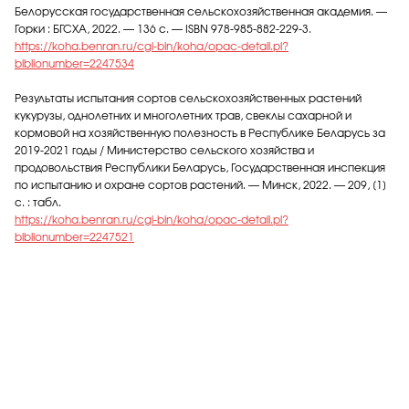
Белорусская государственная сельскохозяйственная академия. —
Горки : БГСХА, 2022. — 136 с. — ISBN 978-985-882-229-3.
https://koha.benran.ru/cgi-bin/koha/opac-detail.pl?
biblionumber=2247534
Результаты испытания сортов сельскохозяйственных растений
кукурузы, однолетних и многолетних трав, свеклы сахарной и
кормовой на хозяйственную полезность в Республике Беларусь за
2019-2021 годы / Министерство сельского хозяйства и
продовольствия Республики Беларусь, Государственная инспекция
по испытанию и охране сортов растений. — Минск, 2022. — 209, [1]
с. : табл.
https://koha.benran.ru/cgi-bin/koha/opac-detail.pl?
biblionumber=2247521