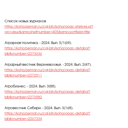
Список новых журналов
https://koha.benran.ru/cgi-bin/koha/opac-shelves.pl?
op=view&amp;shelfnumber=405&amp;sortfield=title
Аграрная политика. - 2024. Вып. 5/1(69).
https://koha.benran.ru/cgi-bin/koha/opac-detail.pl?
biblionumber=2273636
Аграрный вестник Верхневолжья. - 2024. Вып. 2(47).
https://koha.benran.ru/cgi-bin/koha/opac-detail.pl?
biblionumber=2272511
Агробизнес. - 2024. Вып. 3(88).
https://koha.benran.ru/cgi-bin/koha/opac-detail.pl?
biblionumber=2273582
Агровестник Сибири. - 2024. Вып. 3(168).
https://koha.benran.ru/cgi-bin/koha/opac-detail.pl?
biblionumber=2267334