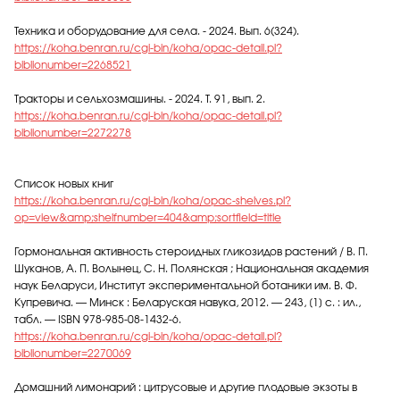
Техника и оборудование для села. - 2024. Вып. 6(324).
https://koha.benran.ru/cgi-bin/koha/opac-detail.pl?
biblionumber=2268521
Тракторы и сельхозмашины. - 2024. Т. 91, вып. 2.
https://koha.benran.ru/cgi-bin/koha/opac-detail.pl?
biblionumber=2272278
Список новых книг
https://koha.benran.ru/cgi-bin/koha/opac-shelves.pl?
op=view&amp;shelfnumber=404&amp;sortfield=title
Гормональная активность стероидных гликозидов растений / В. П.
Шуканов, А. П. Волынец, С. Н. Полянская ; Национальная академия
наук Беларуси, Институт экспериментальной ботаники им. В. Ф.
Купревича. — Минск : Беларуская навука, 2012. — 243, [1] с. : ил.,
табл. — ISBN 978-985-08-1432-6.
https://koha.benran.ru/cgi-bin/koha/opac-detail.pl?
biblionumber=2270069
Домашний лимонарий : цитрусовые и другие плодовые экзоты в