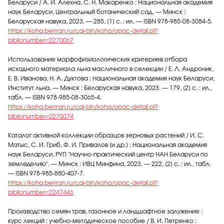
Беларуси / А. И. Алехна, С. Н. Макаренко ; Национальная академия
наук Беларуси, Центральный ботанический сад. — Минск :
Беларуская навука, 2023. — 285, [1] с. : ил. — ISBN 978-985-08-3084-5.
https://koha.benran.ru/cgi-bin/koha/opac-detail.pl?
biblionumber=2270067
Использование морфофизиологических критериев отбора
исходного материала льна масличного в селекции / Е. Л. Андроник,
Е. В. Иванова, Н. А. Дуктова ; Национальная академия наук Беларуси,
Институт льна. — Минск : Беларуская навука, 2023. — 179, [2] с. : ил.,
табл. — ISBN 978-985-08-3065-4.
https://koha.benran.ru/cgi-bin/koha/opac-detail.pl?
biblionumber=2270074
Каталог активной коллекции образцов зерновых растений / И. С.
Матыс, С. И. Гриб, Ф. И. Привалов [и др.] ; Национальная академия
наук Беларуси, РУП "Научно-практический центр НАН Беларуси по
земледелию". — Минск : ИВЦ Минфина, 2023. — 222, [2] с. : ил., табл.
— ISBN 978-985-880-407-7.
https://koha.benran.ru/cgi-bin/koha/opac-detail.pl?
biblionumber=2247446
Производство семян трав, газонное и ландшафтное залужение :
курс лекций : учебно-методическое пособие / В. И. Петренко ;