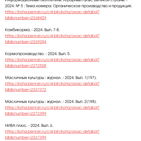
Информационный бюллетень. Аграрный пульс Великой страны. -
2024. № 5 : Тема номера: Органическое производство и продукция.
https://koha.benran.ru/cgi-bin/koha/opac-detail.pl?
biblionumber=2268429
Комбикорма. - 2024. Вып. 7-8.
https://koha.benran.ru/cgi-bin/koha/opac-detail.pl?
biblionumber=2269284
Кормопроизводство. - 2024. Вып. 5.
https://koha.benran.ru/cgi-bin/koha/opac-detail.pl?
biblionumber=2272508
Масличные культуры : журнал. - 2024. Вып. 1(197).
https://koha.benran.ru/cgi-bin/koha/opac-detail.pl?
biblionumber=2267372
Масличные культуры : журнал. - 2024. Вып. 2(198).
https://koha.benran.ru/cgi-bin/koha/opac-detail.pl?
biblionumber=2272399
НИВА плюс. - 2024. Вып. 6.
https://koha.benran.ru/cgi-bin/koha/opac-detail.pl?
biblionumber=2267399