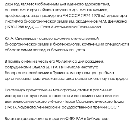
2024 год является юбилейным для идейного вдохновителя,
основателя и крупнейшего научного деятеля академика,
профессора, вице-президента АН СССР (1974-1978 гг.), директора
Института биоорганической химии им. академиков М.М. Шемякина
(1970-1988 годы) — Юрия Анатольевича Овчинникова.
Ю. А. Овчинников - основоположник отечественной
биоорганической химии и биотехнологии, крупнейший специалист в
области химии пептидно-белковых веществ.
В память о нём и в честь его 90-летия со дня рождения,
сотрудниками Отдела БЕН РАН в Филиале института
биоорганической химии в Пущинском научном центре была
организована тематическая выставка основных его научных трудов.
На стендах представлены монографии, статьи в различных
иностранных журналах, а также книги-воспоминания о жизни и
деятельности великого учёного - Героя Социалистического Труда
(1981), Лауреата Ленинской и Государственной премии СССР.
Выставка расположена в здании ФИБХ РАН в библиотеке.