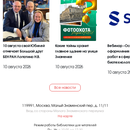
10 августа свой Юбилей
Какие тайны хранит
Вебинар «Ос
отмечает Большой друг
главное здание на улице
оформления 
БЕН РАН Лопатина Н.В.
Знаменке
работ в сфе
биотехнолог
10 августа 2026
10 августа 2026
10 августа 2
Все новости
119991, Москва, Малый Знаменский пер, д. 11/11
Вход со стороны Малого Знаменского переулка
На карте
Режим работы библиотеки для читателей
Пн - Чт:
с 10:00 до 17:30