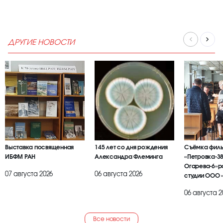
ДРУГИЕ НОВОСТИ
Выставка посвященная
145 лет со дня рождения
Съёмка фил
ИБФМ РАН
Александра Флеминга
«Петровка-38
Огарева-6»р
07 августа 2026
06 августа 2026
студии ООО 
БРАИЕР»
06 августа 2
Все новости