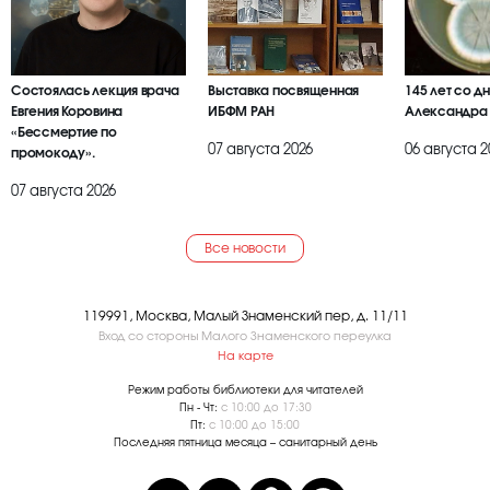
Состоялась лекция врача
Выставка посвященная
145 лет со д
Евгения Коровина
ИБФМ РАН
Александра
«Бессмертие по
07 августа 2026
06 августа 2
промокоду».
07 августа 2026
Все новости
119991, Москва, Малый Знаменский пер, д. 11/11
Вход со стороны Малого Знаменского переулка
На карте
Режим работы библиотеки для читателей
Пн - Чт:
с 10:00 до 17:30
Пт:
с 10:00 до 15:00
Последняя пятница месяца – санитарный день