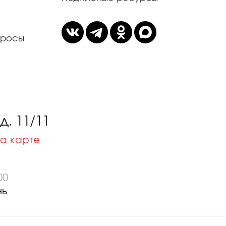
просы
. 11/11
а карте
00
нь