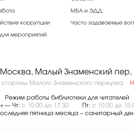
абота
МБА и ЭДД
йствие коррупции
Часто задаваемые во
для мероприятий
 Москва, Малый Знаменский пер, д
о стороны Малого Знаменского переулка
Н
Режим работы библиотеки для читателей
н — Чт:
с 10:00 до 17:30
Пт:
с 10:00 до 15:
оследняя пятница месяца – санитарный де