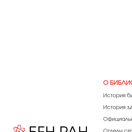
О БИБЛИ
История б
История з
Официаль
Отделы се