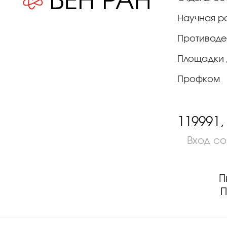
Научная р
Противоде
Площадки 
Профком
119991,
Вход с
П
П