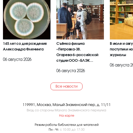
145 лет со дня рождения
Съёмка фильма
В июле и авг
Александра Флеминга
«Петровка-38.
поступили но
Огарева-6»российской
журналы
06 августа 2026
студии ООО «БЛЭК
06 августа 2
БРАИЕР»
06 августа 2026
Все новости
119991, Москва, Малый Знаменский пер, д. 11/11
Вход со стороны Малого Знаменского переулка
На карте
Режим работы библиотеки для читателей
Пн - Чт:
с 10:00 до 17:30