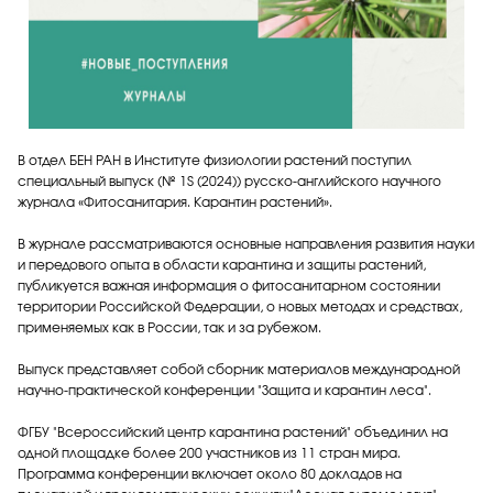
В отдел БЕН РАН в Институте физиологии растений поступил
специальный выпуск (№ 1S (2024)) русско-английского научного
журнала «Фитосанитария. Карантин растений».
В журнале рассматриваются основные направления развития науки
и передового опыта в области карантина и защиты растений,
публикуется важная информация о фитосанитарном состоянии
территории Российской Федерации, о новых методах и средствах,
применяемых как в России, так и за рубежом.
Выпуск представляет собой сборник материалов международной
научно-практической конференции "Защита и карантин леса".
ФГБУ "Всероссийский центр карантина растений" объединил на
одной площадке более 200 участников из 11 стран мира.
Программа конференции включает около 80 докладов на