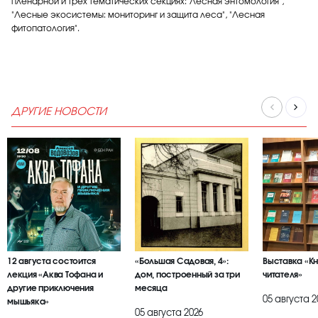
пленарной и трех тематических секциях:"Лесная энтомология",
"Лесные экосистемы: мониторинг и защита леса", "Лесная
фитопатология".
ДРУГИЕ НОВОСТИ
12 августа состоится
«Большая Садовая, 4»:
Выставка «К
лекция «Аква Тофана и
дом, построенный за три
читателя»
другие приключения
месяца
05 августа 2
мышьяка»
05 августа 2026