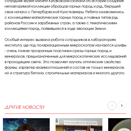
сотрудник музея Филипп Кулаков рассказали об истории создания
неповторимой коллекции образцов горных пород и руд, берущей
свое начало с Петербуржской Кунсткамеры. Ребята ознакомились
с коллекциями магматических горных пород и главных типов руд
районов России и зарубежных стран, а также с тематическими
коллекциями пород, появившихся в ходе эволюции Земли.
Особый интерес вызвала работа сотрудников в лабораториях
института, где под поляризационным микроскопом изучаются шлифы
- очень тонкие прозрачные пластинки-срезы горных пород и
минералов, предназначенные для микроскопических исследований
в проходящем свете. Это позволяет изучать оптические свойства
формы, характер взаимоотношений и состав не только минералов,
но и структуру бетона, строительных материалов и многого другого.
ДРУГИЕ НОВОСТИ