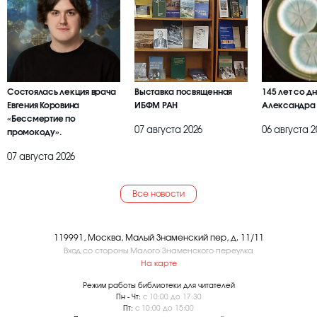
Состоялась лекция врача
Выставка посвященная
145 лет со д
Евгения Коровина
ИБФМ РАН
Александра
«Бессмертие по
07 августа 2026
06 августа 2
промокоду».
07 августа 2026
Все новости
119991, Москва, Малый Знаменский пер, д. 11/11
Вход со стороны Малого Знаменского переулка
На карте
Режим работы библиотеки для читателей
Пн - Чт:
с 10:00 до 17:30
Пт:
с 10:00 до 15:00