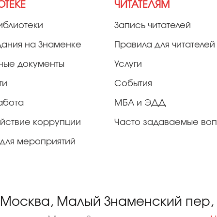
ОТЕКЕ
ЧИТАТЕЛЯМ
иблиотеки
Запись читателей
дания на Знаменке
Правила для читателей
ные документы
Услуги
ти
События
абота
МБА и ЭДД
йствие коррупции
Часто задаваемые во
для мероприятий
 Москва, Малый Знаменский пер, д