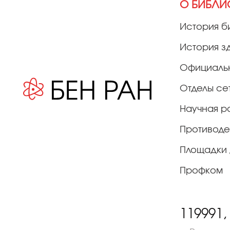
О БИБЛИ
История б
История з
Официаль
Отделы се
Научная р
Противоде
Площадки 
Профком
119991,