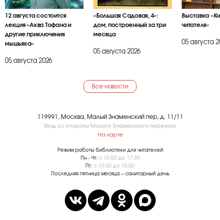
12 августа состоится
«Большая Садовая, 4»:
Выставка «К
лекция «Аква Тофана и
дом, построенный за три
читателя»
другие приключения
месяца
05 августа 2
мышьяка»
05 августа 2026
05 августа 2026
Все новости
119991, Москва, Малый Знаменский пер, д. 11/11
Вход со стороны Малого Знаменского переулка
На карте
Режим работы библиотеки для читателей
Пн - Чт:
с 10:00 до 17:30
Пт:
с 10:00 до 15:00
Последняя пятница месяца – санитарный день