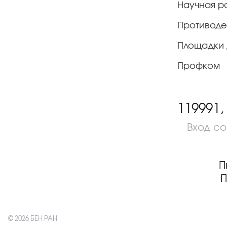
Научная р
Противоде
Площадки 
Профком
119991,
Вход с
П
П
© 2026 БЕН РАН