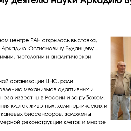
у деятелю науки Аркадию Б
ном центре РАН открылась выставка,
 Аркадию Юстиановичу Буданцеву –
химии, гистологии и аналитической
ной организации ЦНС, роли
новлению механизмов адаптивных и
енеза известны в России и за рубежом.
ия клеток животных, холинергических и
 тканевых биосенсоров, заложены
мерной реконструкции клеток и многое