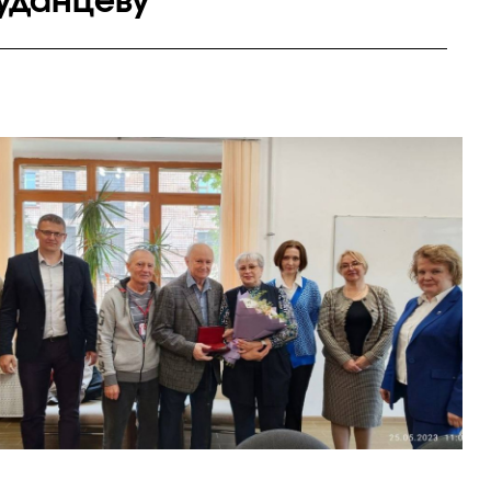
уданцеву