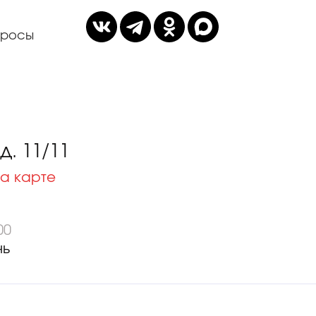
просы
. 11/11
а карте
00
нь