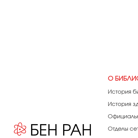
О БИБЛИ
История б
История з
Официаль
Отделы се