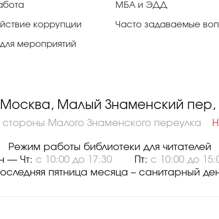
абота
МБА и ЭДД
йствие коррупции
Часто задаваемые во
для мероприятий
 Москва, Малый Знаменский пер, д
о стороны Малого Знаменского переулка
Н
Режим работы библиотеки для читателей
н — Чт:
с 10:00 до 17:30
Пт:
с 10:00 до 15:
оследняя пятница месяца – санитарный де