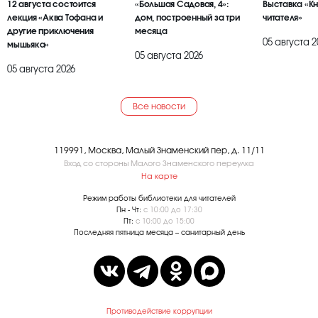
12 августа состоится
«Большая Садовая, 4»:
Выставка «К
лекция «Аква Тофана и
дом, построенный за три
читателя»
другие приключения
месяца
05 августа 2
мышьяка»
05 августа 2026
05 августа 2026
Все новости
119991, Москва, Малый Знаменский пер, д. 11/11
Вход со стороны Малого Знаменского переулка
На карте
Режим работы библиотеки для читателей
Пн - Чт:
с 10:00 до 17:30
Пт:
с 10:00 до 15:00
Последняя пятница месяца – санитарный день
Противодействие коррупции