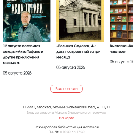
12 августа состоится
«Большая Садовая, 4»:
Выставка «К
лекция «Аква Тофана и
дом, построенный за три
читателя»
другие приключения
месяца
05 августа 2
мышьяка»
05 августа 2026
05 августа 2026
Все новости
119991, Москва, Малый Знаменский пер, д. 11/11
Вход со стороны Малого Знаменского переулка
На карте
Режим работы библиотеки для читателей
Пн - Чт:
с 10:00 до 17:30