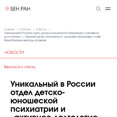
Главная
События
Новости
Уникальный в России отдел детско-юношеской психиатрии и «активное
долголетие» — Научный центр психического здоровья представил главе
Минобрнауки векторы развития
НОВОСТИ
Вернуться к списку
Уникальный в России
отдел детско-
юношеской
психиатрии и