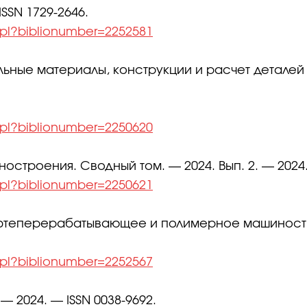
ISSN 1729-2646.
l.pl?biblionumber=2252581
льные материалы, конструкции и расчет деталей
l.pl?biblionumber=2250620
остроения. Сводный том. — 2024. Вып. 2. — 2024.
l.pl?biblionumber=2250621
ефтеперерабатывающее и полимерное машиностро
l.pl?biblionumber=2252567
 — 2024. — ISSN 0038-9692.