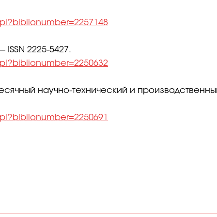
l.pl?biblionumber=2257148
— ISSN 2225-5427.
l.pl?biblionumber=2250632
сячный научно-технический и производственный жу
l.pl?biblionumber=2250691