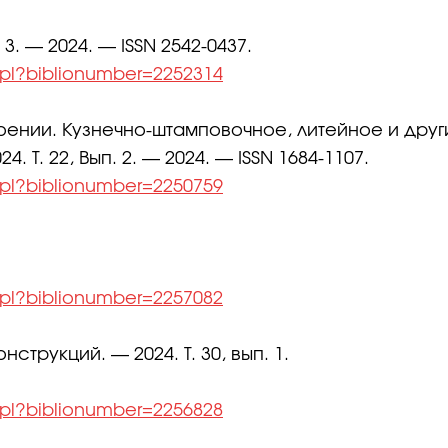
. — 2024. — ISSN 2542-0437.
l.pl?biblionumber=2252314
оении. Кузнечно-штамповочное, литейное и друг
 Т. 22, Вып. 2. — 2024. — ISSN 1684-1107.
l.pl?biblionumber=2250759
.
l.pl?biblionumber=2257082
трукций. — 2024. Т. 30, вып. 1.
l.pl?biblionumber=2256828