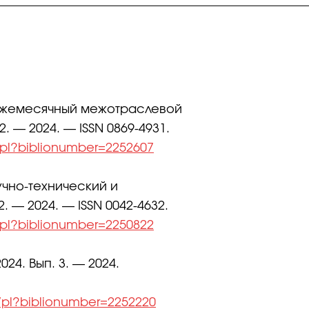
 ежемесячный межотраслевой
2. — 2024. — ISSN 0869-4931.
l.pl?biblionumber=2252607
учно-технический и
. — 2024. — ISSN 0042-4632.
l.pl?biblionumber=2250822
4. Вып. 3. — 2024.
l/pl?biblionumber=2252220