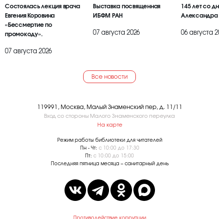
Состоялась лекция врача
Выставка посвященная
145 лет со д
Евгения Коровина
ИБФМ РАН
Александра
«Бессмертие по
07 августа 2026
06 августа 2
промокоду».
07 августа 2026
Все новости
119991, Москва, Малый Знаменский пер, д. 11/11
Вход со стороны Малого Знаменского переулка
На карте
Режим работы библиотеки для читателей
Пн - Чт:
с 10:00 до 17:30
Пт:
с 10:00 до 15:00
Последняя пятница месяца – санитарный день
Противодействие коррупции