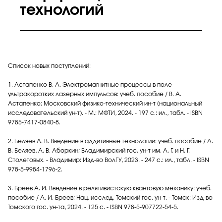
технологий
Список новых поступлений:
1. Астапенко В. А. Электромагнитные процессы в поле
ультракоротких лазерных импульсов: учеб. пособие / В. А.
Астапенко; Московский физико-технический ин-т (национальный
исследовательский ун-т). - М.: МФТИ, 2024. - 197 с.: ил., табл. - ISBN
9785-7417-0840-8.
2. Беляев Л. В. Введение в аддитивные технологии: учеб. пособие / Л.
В. Беляев, А. В. Аборкин; Владимирский гос. ун-т им. А. Г. и Н. Г.
Столетовых. - Владимир: Изд-во ВолГУ, 2023. - 247 с.: ил., табл. - ISBN
978-5-9984-1796-2.
3. Бреев А. И. Введение в релятивистскую квантовую механику: учеб.
пособие / А. И. Бреев; Нац. исслед. Томский гос. ун-т. - Томск: Изд-во
Томского гос. ун-та, 2024. - 125 с. - ISBN 978-5-907722-54-5.