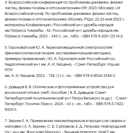
4. Всероссийская конференция по проблемам динамики, физики
частиц, физики плазмы и оптоэлектроники (59; 2023; Москва). LIX
Всероссийская конф. По проблемам динамики, физики частиц,
физики плазмы и оптоэлектроники, Москва, РУДН, 22-26 мая 2023 г.:
материалы Конференции / Российский ун-т дружбы народов
им.Патриса Лумумбы. - М.: Российский ун-т дружбы народов им.
Патриса Лумумбы, 2023. - 343 с.: ил., табл. - ISBN 978-5-209-12214-2.
5. Гороховатский Ю. А. Термоактивационная спектроскопия:
(феномологическая теория, экспериментальная методика,
примеры применения) / Ю. А. Гороховатский; Российский гос.
педагогический ун-т им. А. И. Герцена. - Санкт-Петербург: Изд-во
РГПУ
им. А. И. Герценв, 2023. - 158, [1] c.: ил. - ISBN 978-5-8064-3344-3.
6. Давыдов В. В. Оптические и фотоприемные устройства для
волоконной оптики: учеб. пособие / В. В. Давыдов; Санкт-
Петербургский политехнический ун-т Петра Великого [и др.]. - Санкт-
Петербург: Политех-Пресс, 2024. - 63 с.: ил., табл. - ISBN 978-5-7422-
8424-6.
7. Зернин Е. А. Применение наноматериалов в процессах сварки и
наплавки / Е. А. Зернин, С. Б. Сапожков, Е. Д. Петрова; Новгородский
гос. ун-т им. Ярослава Мудрого. - Великий Новгород: НовГУ им.