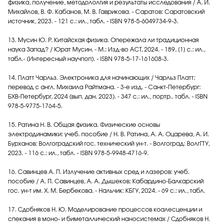
физика, получение, методололгия и результаты исследования / А. И.
Михайлов, В. Ф. Кабанов, М. В. Гаврикова. - Саратов: Саратовский
источник, 2023. - 121 с.: ил., табл. - ISBN 978-5-6049734-9-3.
13. Мусин Ю. Р. Китайская физика. Опережала ли традиционная
наука Запад? / Юрат Мусин. - М.: Изд-во АСТ, 2024. - 189, [1] с.: ил.,
табл.- (Интересный научпоп). - ISBN 978-5-17-161608-3.
14. Платт Чарльз. Электроника для начинающих / Чарльз Платт;
перевод с англ. Михаила Райтмана. - 3-е изд. - Санкт-Петербург:
БХВ-Петербург, 2024 (вып. дан. 2023). - 347 с.: ил., портр.. табл. - ISBN
978-5-9775-1764-5.
15. Ратина Н. В. Общая физика. Физические основы
электродинамики: учеб. пособие / Н. В. Ратина, А. А. Оцарева, А. И.
Бурханов; Волгоградский гос. технический ун-т. - Волгоград: ВолгГТУ,
2023. - 116 с.: ил., табл. - ISBN 978-5-9948-4716-9.
16. Савинцев А. П. Излучение активных сред и лазеров: учеб.
пособие / А. П. Савинцев, А. А. Дышеков; Кабардино-Балкарский
гос. ун-т им. Х. М. Бербекова. - Нальчик: КБГУ, 2024. - 69 с.: ил., табл.
17. Сдобняков Н. Ю. Моделирование процессов коалесценции и
спекания в моно- и биметаллический наносистемах / Сдобняков Н.