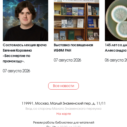
Состоялась лекция врача
Выставка посвященная
145 лет со д
Евгения Коровина
ИБФМ РАН
Александра
«Бессмертие по
07 августа 2026
06 августа 2
промокоду».
07 августа 2026
Все новости
119991, Москва, Малый Знаменский пер, д. 11/11
Вход со стороны Малого Знаменского переулка
На карте
Режим работы библиотеки для читателей