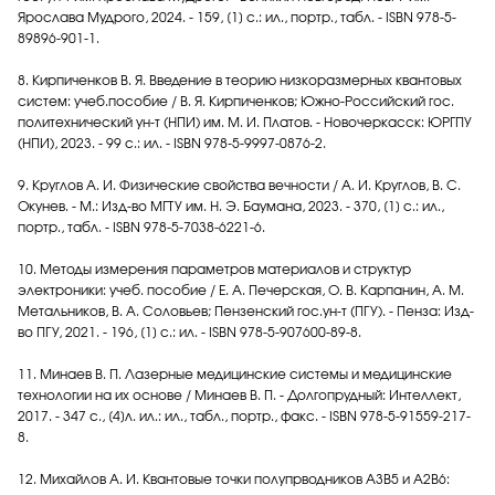
Ярослава Мудрого, 2024. - 159, [1] с.: ил., портр., табл. - ISBN 978-5-
89896-901-1.
8. Кирпиченков В. Я. Введение в теорию низкоразмерных квантовых
систем: учеб.пособие / В. Я. Кирпиченков; Южно-Российский гос.
политехнический ун-т (НПИ) им. М. И. Платов. - Новочеркасск: ЮРГПУ
(НПИ), 2023. - 99 с.: ил. - ISBN 978-5-9997-0876-2.
9. Круглов А. И. Физические свойства вечности / А. И. Круглов, В. С.
Окунев. - М.: Изд-во МГТУ им. Н. Э. Баумана, 2023. - 370, [1] с.: ил.,
портр., табл. - ISBN 978-5-7038-6221-6.
10. Методы измерения параметров материалов и структур
электроники: учеб. пособие / Е. А. Печерская, О. В. Карпанин, А. М.
Метальников, В. А. Соловьев; Пензенский гос.ун-т (ПГУ). - Пенза: Изд-
во ПГУ, 2021. - 196, [1] с.: ил. - ISBN 978-5-907600-89-8.
11. Минаев В. П. Лазерные медицинские системы и медицинские
технологии на их основе / Минаев В. П. - Долгопрудный: Интеллект,
2017. - 347 с., [4]л. ил.: ил., табл., портр., факс. - ISBN 978-5-91559-217-
8.
12. Михайлов А. И. Квантовые точки полупрводников А3В5 и А2В6: