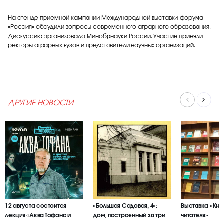
На стенде приемной кампании Международной выставки-форума
«Россия» обсудили вопросы современного аграрного образования.
Дискуссию организовало Минобрнауки России. Участие приняли
ректоры аграрных вузов и представители научных организаций.
ДРУГИЕ НОВОСТИ
12 августа состоится
«Большая Садовая, 4»:
Выставка «К
лекция «Аква Тофана и
дом, построенный за три
читателя»