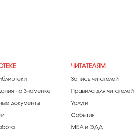
ОТЕКЕ
ЧИТАТЕЛЯМ
иблиотеки
Запись читателей
дания на Знаменке
Правила для читателей
ные документы
Услуги
ти
События
абота
МБА и ЭДД