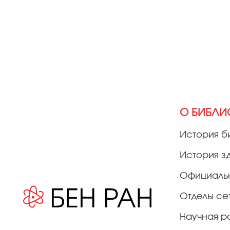
О БИБЛИ
История б
История з
Официаль
Отделы се
Научная р