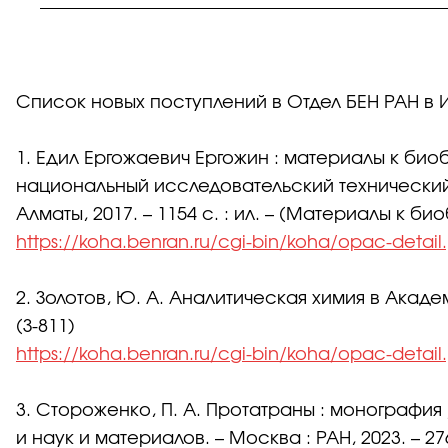
Список новых поступлений в Отдел БЕН РАН в 
1. Едил Ергожаевич Ергожин : материалы к би
национальный исследовательский технический уни
Алматы, 2017. – 1154 с. : ил. – (Материалы к би
https://koha.benran.ru/cgi-bin/koha/opac-detai
2. Золотов, Ю. А. Аналитическая химия в Академии
(З-811)
https://koha.benran.ru/cgi-bin/koha/opac-detai
3. Стороженко, П. А. Протатраны : монография 
и наук и материалов. – Москва : РАН, 2023. – 276 