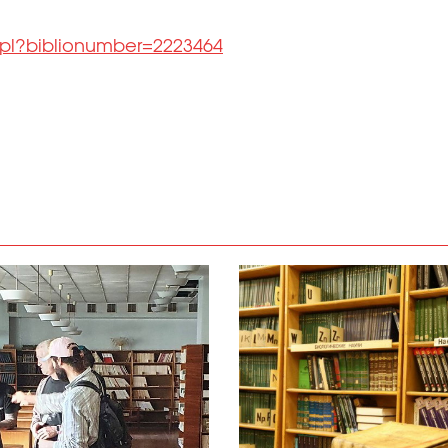
l.pl?biblionumber=2223464