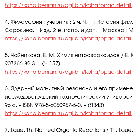
https://koha.benran.ru/cgi-bin/koha/opac-detai
4. Философия : учебник : 2 ч. Ч. 1 : История 
Сорокина. – Изд. 2-е, испр. и доп. – Москва : МГЛУ
https://koha.benran.ru/cgi-bin/koha/opac-detai
5. Чайникова, Е. М. Химия нитрозооксидов / Е. М.
907366-89-3. – (Ч-157)
https://koha.benran.ru/cgi-bin/koha/opac-detai
6. Ядерный магнитный резонанс и его примен
исследовательский технологический университет 
96 с. – ISBN 978-5-6050957-5-0. – (Я343)
https://koha.benran.ru/cgi-bin/koha/opac-detai
7. Laue, Th. Named Organic Reactions / Th. Laue, A