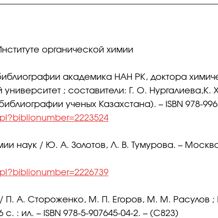
Институте органической химии
обиблиографии академика НАН РК, доктора химич
верситет ; составители: Г. О. Нургалиева,К. Х. 
обиблиографии ученых Казахстана). – ISBN 978-9965
l.pl?biblionumber=2223524
 наук / Ю. А. Золотов, Л. В. Тумурова. – Москва : 
l.pl?biblionumber=2226739
/ П. А. Стороженко, М. П. Егоров, М. М. Расулов
с. : ил. – ISBN 978-5-907645-04-2. – (C823)