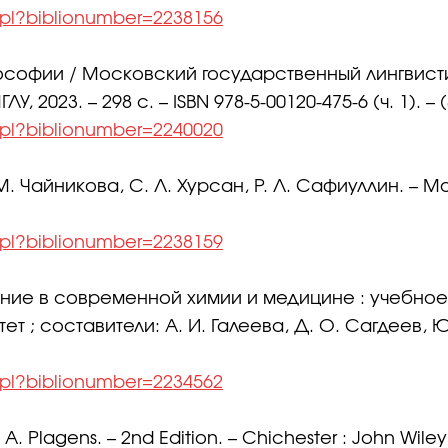
l.pl?biblionumber=2238156
философии / Московский государственный лингвист
, 2023. – 298 с. – ISBN 978-5-00120-475-6 (ч. 1). – 
l.pl?biblionumber=2240020
 Чайникова, С. Л. Хурсан, Р. Л. Сафиуллин. – Москв
l.pl?biblionumber=2238159
ение в современной химии и медицине : учебно
; составители: А. И. Галеева, Д. О. Сагдеев, Ю. Г
l.pl?biblionumber=2234562
. Plagens. – 2nd Edition. – Chichester : John Wiley 