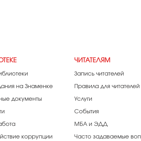
ОТЕКЕ
ЧИТАТЕЛЯМ
иблиотеки
Запись читателей
дания на Знаменке
Правила для читателей
ные документы
Услуги
ти
События
абота
МБА и ЭДД
йствие коррупции
Часто задаваемые во