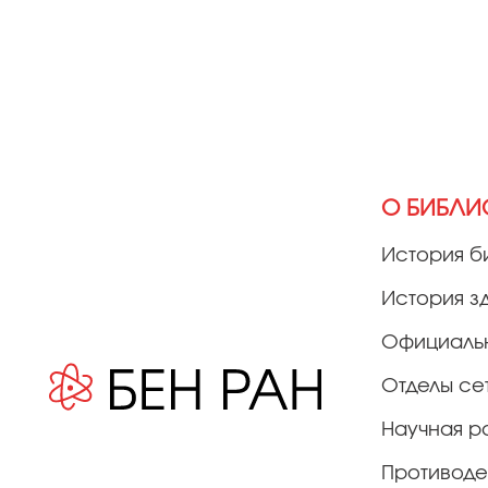
О БИБЛИ
История б
История з
Официаль
Отделы се
Научная р
Противоде