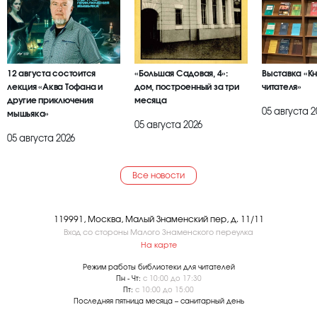
12 августа состоится
«Большая Садовая, 4»:
Выставка «К
лекция «Аква Тофана и
дом, построенный за три
читателя»
другие приключения
месяца
05 августа 2
мышьяка»
05 августа 2026
05 августа 2026
Все новости
119991, Москва, Малый Знаменский пер, д. 11/11
Вход со стороны Малого Знаменского переулка
На карте
Режим работы библиотеки для читателей
Пн - Чт:
с 10:00 до 17:30
Пт:
с 10:00 до 15:00
Последняя пятница месяца – санитарный день