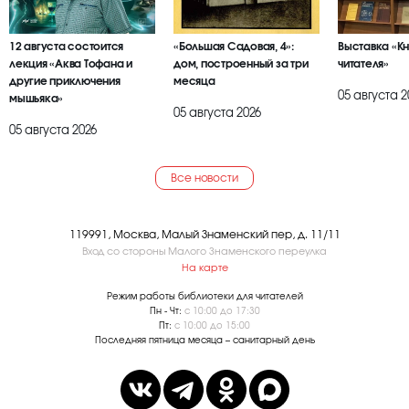
12 августа состоится
«Большая Садовая, 4»:
Выставка «К
лекция «Аква Тофана и
дом, построенный за три
читателя»
другие приключения
месяца
05 августа 2
мышьяка»
05 августа 2026
05 августа 2026
Все новости
119991, Москва, Малый Знаменский пер, д. 11/11
Вход со стороны Малого Знаменского переулка
На карте
Режим работы библиотеки для читателей
Пн - Чт:
с 10:00 до 17:30
Пт:
с 10:00 до 15:00
Последняя пятница месяца – санитарный день