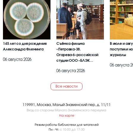
145 лет со дня рождения
Съёмка фильма
В июле и авг
Александра Флеминга
«Петровка-38.
поступили но
Огарева-6»российской
журналы
06 августа 2026
студии ООО «БЛЭК
06 августа 2
БРАИЕР»
06 августа 2026
Все новости
119991, Москва, Малый Знаменский пер, д. 11/11
Вход со стороны Малого Знаменского переулка
На карте
Режим работы библиотеки для читателей
Пн - Чт:
с 10:00 до 17:30