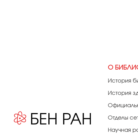
О БИБЛИ
История б
История з
Официаль
Отделы се
Научная р