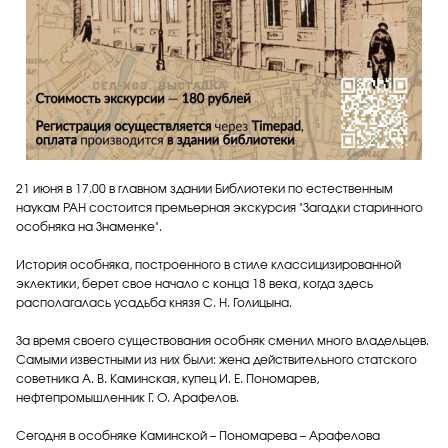
21 июня в 17.00 в главном здании Библиотеки по естественным
наукам РАН состоится премьерная экскурсия "Загадки старинного
особняка на Знаменке".
История особняка, построенного в стиле классицизированной
эклектики, берет свое начало с конца 18 века, когда здесь
располагалась усадьба князя С. Н. Голицына.
За время своего существования особняк сменил много владельцев.
Самыми известными из них были: жена действительного статского
советника А. В. Каминская, купец И. Е. Пономарев,
нефтепромышленник Г. О. Арафелов.
Сегодня в особняке Каминской – Пономарева – Арафелова