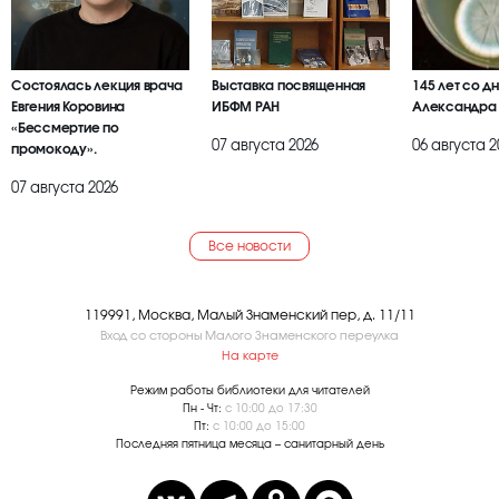
Состоялась лекция врача
Выставка посвященная
145 лет со д
Евгения Коровина
ИБФМ РАН
Александра
«Бессмертие по
07 августа 2026
06 августа 2
промокоду».
07 августа 2026
Все новости
119991, Москва, Малый Знаменский пер, д. 11/11
Вход со стороны Малого Знаменского переулка
На карте
Режим работы библиотеки для читателей
Пн - Чт:
с 10:00 до 17:30
Пт:
с 10:00 до 15:00
Последняя пятница месяца – санитарный день