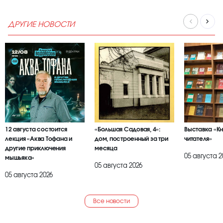
ДРУГИЕ НОВОСТИ
12 августа состоится
«Большая Садовая, 4»:
Выставка «К
лекция «Аква Тофана и
дом, построенный за три
читателя»
другие приключения
месяца
05 августа 2
мышьяка»
05 августа 2026
05 августа 2026
Все новости