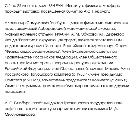
С 1 по 28 июня в отделе БЕН РАН в Институте физики атмосферы
проходит выставка, посвящённая 80-летию А.С. Гинзбургу.
Александр Самуилович Гинзбург — доктор физико-математических
наук, заведующий Лабораторией математической экологии,
главный научный сотрудник ИФА им. А. М. Обухова РАН. Директор
Фонда "Развитие и окружающая среда", является ответственным
редактором журнала "Известия Российской академии наук. Серия
"Физика атмосферы и океана". Член Экспертного совета при
Правительстве Российской Федерации, член Общественного
совета при Министерстве природных ресурсов и экологии
Российской Федерации, член Общественной палаты г. Москвы. Член
Российского Пагуошского комитета (с 1988 г.), член Президиума
Комитета (с 2002 г.), заместитель председателя Комитета (с 2009 г.).
Отмечен медалями, грамотами и благодарностями, а также другими
наградами.
А. С. Гинзбург - почётный доктор Грозненского государственного
нефтяного технического университета имени академика М. Д.
Миллионщикова.