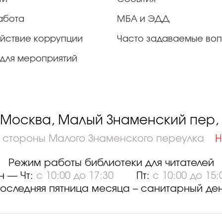
абота
МБА и ЭДД
йствие коррупции
Часто задаваемые во
для мероприятий
 Москва, Малый Знаменский пер, д
о стороны Малого Знаменского переулка
Н
Режим работы библиотеки для читателей
н — Чт:
с 10:00 до 17:30
Пт:
с 10:00 до 15:
оследняя пятница месяца – санитарный де