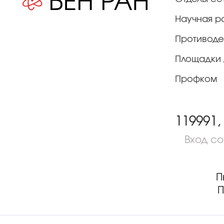
Научная р
Противоде
Площадки 
Профком
119991,
Вход с
П
П