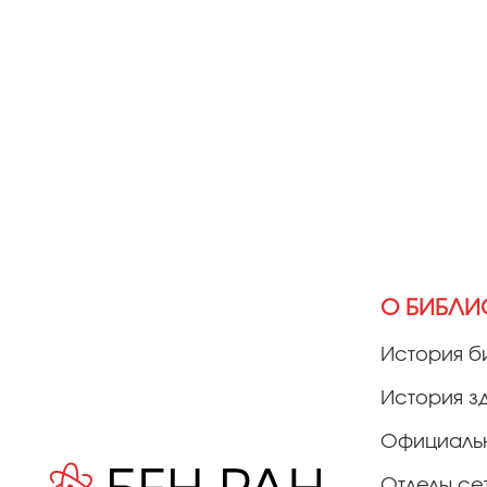
О БИБЛИ
История б
История з
Официаль
Отделы се