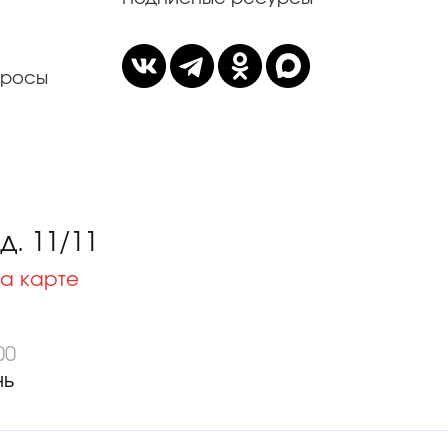
просы
. 11/11
а карте
00
нь