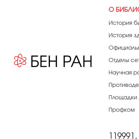
О БИБЛИ
История б
История з
Официаль
Отделы се
Научная р
Противоде
Площадки 
Профком
119991,