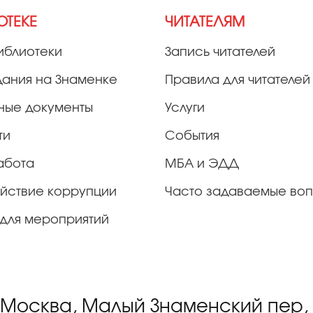
ОТЕКЕ
ЧИТАТЕЛЯМ
иблиотеки
Запись читателей
дания на Знаменке
Правила для читателей
ные документы
Услуги
ти
События
абота
МБА и ЭДД
йствие коррупции
Часто задаваемые во
для мероприятий
 Москва, Малый Знаменский пер, д