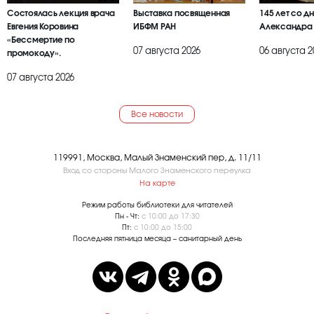
Состоялась лекция врача
Выставка посвященная
145 лет со д
Евгения Коровина
ИБФМ РАН
Александра
«Бессмертие по
07 августа 2026
06 августа 2
промокоду».
07 августа 2026
Все новости
119991, Москва, Малый Знаменский пер, д. 11/11
Вход со стороны Малого Знаменского переулка
На карте
Режим работы библиотеки для читателей
Пн - Чт:
с 10:00 до 17:30
Пт:
с 10:00 до 15:00
Последняя пятница месяца – санитарный день