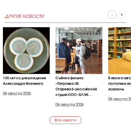
ДРУГИЕ НОВОСТИ
145 лет со дня рождения
Съёмка фильма
В июле и авг
Александра Флеминга
«Петровка-38.
поступили но
Огарева-6»российской
журналы
06 августа 2026
студии ООО «БЛЭК
06 августа 2
БРАИЕР»
06 августа 2026
Все новости