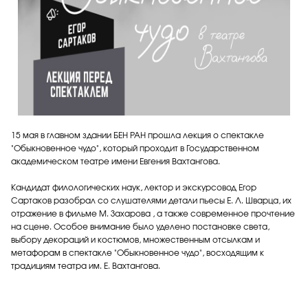
15 мая в главном здании БЕН РАН прошла лекция о спектакле
"Обыкновенное чудо", который проходит в Государственном
академическом театре имени Евгения Вахтангова.
Кандидат филологических наук, лектор и экскурсовод Егор
Сартаков разобрал со слушателями детали пьесы Е. Л. Шварца, их
отражение в фильме М. Захарова , а также современное прочтение
на сцене. Особое внимание было уделено постановке света,
выбору декораций и костюмов, множественным отсылкам и
метафорам в спектакле "Обыкновенное чудо", восходящим к
традициям театра им. Е. Вахтангова.