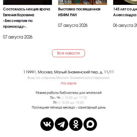
Состоялась лекция врача
Выставка посвященная
145 лет со д
Евгения Коровина
ИБФМ РАН
Александра
«Бессмертие по
07 августа 2026
06 августа 2
промокоду».
07 августа 2026
Все новости
119991, Москва, Малый Знаменский пер, д. 11/11
Вход со стороны Малого Знаменского переулка
На карте
Режим работы библиотеки для читателей
Пн - Чт:
с 10:00 до 17:30
Пт:
с 10:00 до 15:00
Последняя пятница месяца – санитарный день