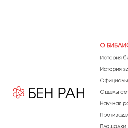
О БИБЛИ
История б
История з
Официаль
Отделы се
Научная р
Противоде
Площадки 