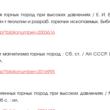
я горных пород при высоких давлениях / Е. И. Б
 Ин-т геологии и разраб. горючих ископаемых. Библи
l.pl?biblionumber=2003616
магнетизма горных пород : Сб. ст. / АН СССР. 
л.
l.pl?biblionumber=2016995
генных горных пород при высоких давлениях / М.
 с. : ил.