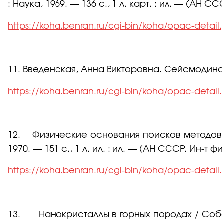
: Наука, 1969. — 136 с., 1 л. карт. : ил. — (АН 
https://koha.benran.ru/cgi-bin/koha/opac-detai
11. Введенская, Анна Викторовна. Сейсмодинамик
https://koha.benran.ru/cgi-bin/koha/opac-detai
12. Физические основания поисков методов пр
1970. — 151 с., 1 л. ил. : ил. — (АН СССР. Ин-т 
https://koha.benran.ru/cgi-bin/koha/opac-detai
13. Нанокристаллы в горных породах / Соболе