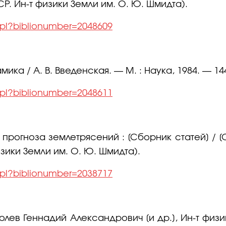
СССР. Ин-т физики Земли им. О. Ю. Шмидта).
l.pl?biblionumber=2048609
а / А. В. Введенская. — М. : Наука, 1984. — 144 
l.pl?biblionumber=2048611
огноза землетрясений : [Сборник статей] / [Отв
физики Земли им. О. Ю. Шмидта).
l.pl?biblionumber=2038717
в Геннадий Александрович [и др.], Ин-т физики