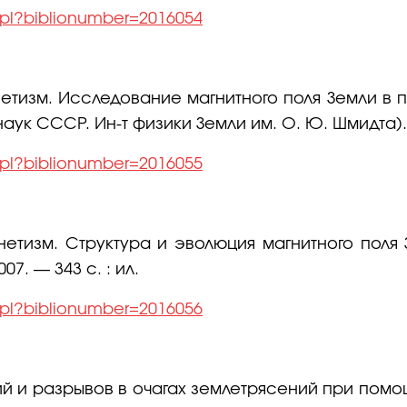
l.pl?biblionumber=2016054
тизм. Исследование магнитного поля Земли в пр
д. наук СССР. Ин-т физики Земли им. О. Ю. Шмидта).
l.pl?biblionumber=2016055
тизм. Структура и эволюция магнитного поля Зе
7. — 343 с. : ил.
l.pl?biblionumber=2016056
ий и разрывов в очагах землетрясений при помощ