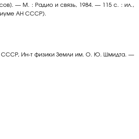
в]. — М. : Радио и связь, 1984. — 115 с. : ил.,
идиуме АН СССР).
Н СССР, Ин-т физики Земли им. О. Ю. Шмидта. —