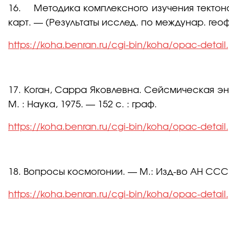
16. Методика комплексного изучения тектоносфер
карт. — (Результаты исслед. по междунар. гео
https://koha.benran.ru/cgi-bin/koha/opac-detai
17. Коган, Сарра Яковлевна. Сейсмическая эне
М. : Наука, 1975. — 152 с. : граф.
https://koha.benran.ru/cgi-bin/koha/opac-detai
18. Вопросы космогонии. — М.: Изд-во АН СССР, 
https://koha.benran.ru/cgi-bin/koha/opac-detai