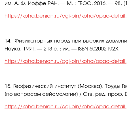
им. А. Ф. Иоффе РАН. — М. : ГЕОС, 2016. — 98, [1]
https://koha.benran.ru/cgi-bin/koha/opac-detai
14. Физика горных пород при высоких давлениях 
Наука, 1991. — 213 с. : ил. — ISBN 502002192X.
https://koha.benran.ru/cgi-bin/koha/opac-detai
15. Геофизический институт (Москва). Труды Г
[по вопросам сейсмологии] / Отв. ред. проф. Е. 
https://koha.benran.ru/cgi-bin/koha/opac-detai