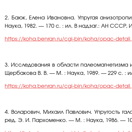
2. Баюк, Елена Ивановна. Упругая анизотропи
Наука, 1982. — 170 с. : ил. В надзаг.: АН СССР,
https://koha.benran.ru/cgi-bin/koha/opac-detai
3. Исследования в области палеомагнетизма и 
Щербакова В. В. — М. : Наука, 1989. — 229 с. : и
https://koha.benran.ru/cgi-bin/koha/opac-detai
4. Воларович, Михаил Павлович. Упругость гало
ред. Э. И. Пархоменко. — М. : Наука, 1986. — 105