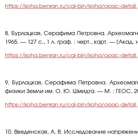
https://koha.benran.ru/cgi-bin/koha/opac-detai
8. Бурлацкая, Серафима Петровна. Археомагне
1965. — 127 с., 1 л. граф. : черт., карт. — (Ака
https://koha.benran.ru/cgi-bin/koha/opac-detai
9. Бурлацкая, Серафима Петровна. Археомагне
физики Земли им. О. Ю. Шмидта. — М. : ГЕОС, 200
https://koha.benran.ru/cgi-bin/koha/opac-detai
10. Введенская, А. В. Исследование напряжен