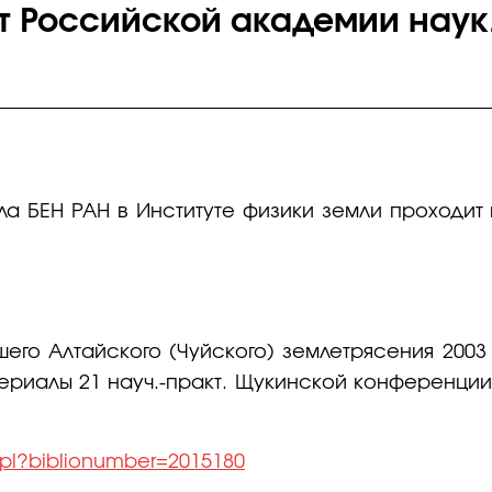
ет Российской академии нау
ла БЕН РАН в Институте физики земли проходит
шего Алтайского (Чуйского) землетрясения 2003
ериалы 21 науч.-практ. Щукинской конференции с
l.pl?biblionumber=2015180