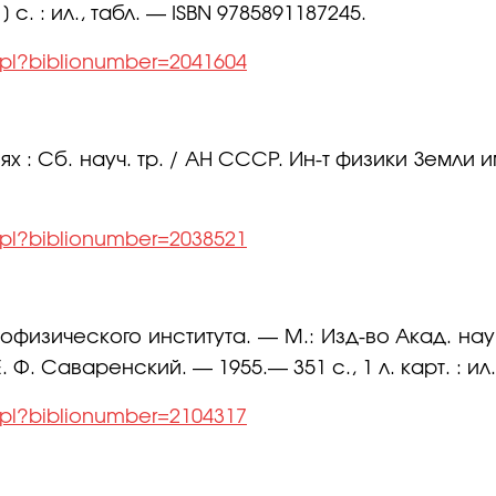
 с. : ил., табл. — ISBN 9785891187245.
l.pl?biblionumber=2041604
: Сб. науч. тр. / АН СССР. Ин-т физики Земли им
l.pl?biblionumber=2038521
еофизического института. — М.: Изд-во Акад. нау
Ф. Саваренский. — 1955.— 351 с., 1 л. карт. : ил.
l.pl?biblionumber=2104317