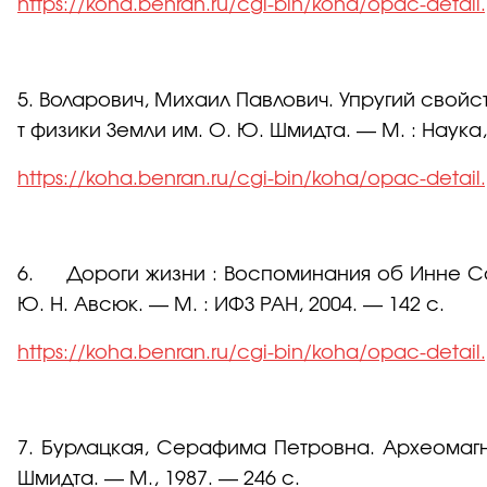
https://koha.benran.ru/cgi-bin/koha/opac-detai
5. Воларович, Михаил Павлович. Упругий свойст
т физики Земли им. О. Ю. Шмидта. — М. : Наука, 1
https://koha.benran.ru/cgi-bin/koha/opac-detai
6. Дороги жизни : Воспоминания об Инне Соло
Ю. Н. Авсюк. — М. : ИФЗ РАН, 2004. — 142 с.
https://koha.benran.ru/cgi-bin/koha/opac-detai
7. Бурлацкая, Серафима Петровна. Археомагне
Шмидта. — М., 1987. — 246 с.