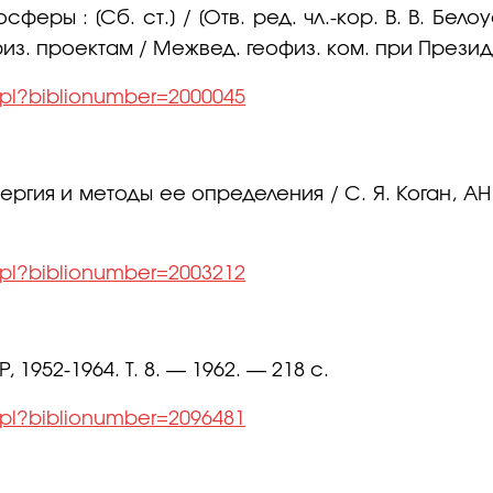
ы : [Сб. ст.] / [Отв. ред. чл.-кор. В. В. Белоусо
физ. проектам / Межвед. геофиз. ком. при През
l.pl?biblionumber=2000045
ргия и методы ее определения / С. Я. Коган, А
l.pl?biblionumber=2003212
1952-1964. Т. 8. — 1962. — 218 с.
l.pl?biblionumber=2096481