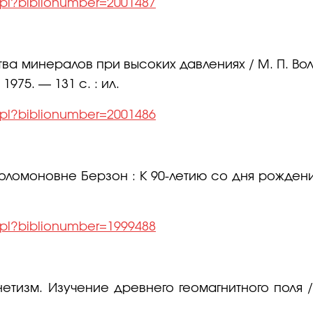
l.pl?biblionumber=2001487
ва минералов при высоких давлениях / М. П. Вола
975. — 131 с. : ил.
l.pl?biblionumber=2001486
моновне Берзон : К 90-летию со дня рождения / 
l.pl?biblionumber=1999488
тизм. Изучение древнего геомагнитного поля / 