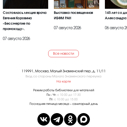
Состоялась лекция врача
Выставка посвященная
145 лет со д
Евгения Коровина
ИБФМ РАН
Александра
«Бессмертие по
07 августа 2026
06 августа 2
промокоду».
07 августа 2026
Все новости
119991, Москва, Малый Знаменский пер, д. 11/11
Вход со стороны Малого Знаменского переулка
На карте
Режим работы библиотеки для читателей
Пн - Чт:
с 10:00 до 17:30
Пт:
с 10:00 до 15:00
Последняя пятница месяца – санитарный день