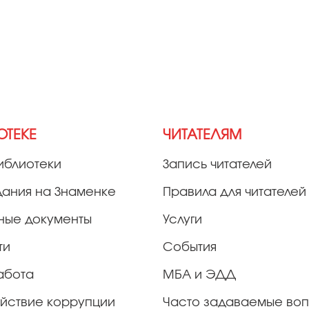
ОТЕКЕ
ЧИТАТЕЛЯМ
иблиотеки
Запись читателей
дания на Знаменке
Правила для читателей
ные документы
Услуги
ти
События
абота
МБА и ЭДД
йствие коррупции
Часто задаваемые во