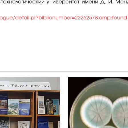
о-технологический университет имени Д. И. Ме
alogue/detail.pl?biblionumber=2226257&amp;found