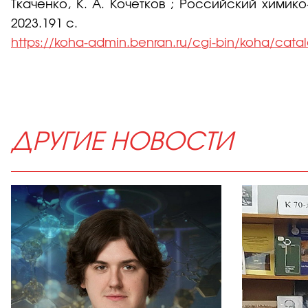
Ткаченко, К. А. Кочетков ; Российский химик
2023.191 с.
https://koha-admin.benran.ru/cgi-bin/koha/cat
ДРУГИЕ НОВОСТИ