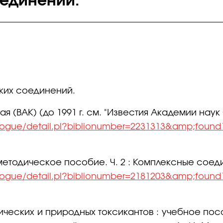
единений.
ских соединений.
ВАК) (до 1991 г. см. "Известия Академии наук СС
alogue/detail.pl?biblionumber=2231313&amp;found
тодическое пособие. Ч. 2 : Комплексные соедин
alogue/detail.pl?biblionumber=2181203&amp;found
еских и природных токсикантов : учебное пособие