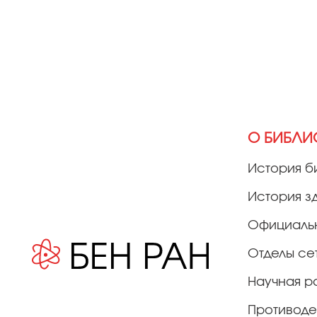
О БИБЛИ
История б
История з
Официаль
Отделы се
Научная р
Противоде