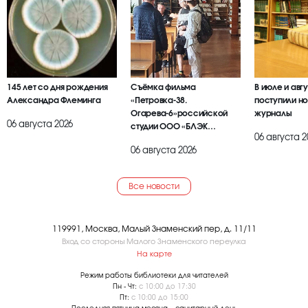
145 лет со дня рождения
Съёмка фильма
В июле и авг
Александра Флеминга
«Петровка-38.
поступили но
Огарева-6»российской
журналы
06 августа 2026
студии ООО «БЛЭК
06 августа 2
БРАИЕР»
06 августа 2026
Все новости
119991, Москва, Малый Знаменский пер, д. 11/11
Вход со стороны Малого Знаменского переулка
На карте
Режим работы библиотеки для читателей
Пн - Чт:
с 10:00 до 17:30
Пт:
с 10:00 до 15:00