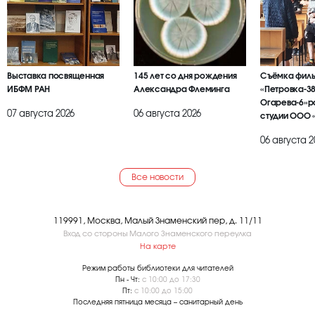
Выставка посвященная
145 лет со дня рождения
Съёмка фил
ИБФМ РАН
Александра Флеминга
«Петровка-38
Огарева-6»р
07 августа 2026
06 августа 2026
студии ООО 
БРАИЕР»
06 августа 2
Все новости
119991, Москва, Малый Знаменский пер, д. 11/11
Вход со стороны Малого Знаменского переулка
На карте
Режим работы библиотеки для читателей
Пн - Чт:
с 10:00 до 17:30
Пт:
с 10:00 до 15:00
Последняя пятница месяца – санитарный день