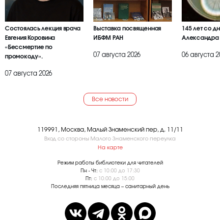
Состоялась лекция врача
Выставка посвященная
145 лет со д
Евгения Коровина
ИБФМ РАН
Александра
«Бессмертие по
07 августа 2026
06 августа 2
промокоду».
07 августа 2026
Все новости
119991, Москва, Малый Знаменский пер, д. 11/11
Вход со стороны Малого Знаменского переулка
На карте
Режим работы библиотеки для читателей
Пн - Чт:
с 10:00 до 17:30
Пт:
с 10:00 до 15:00
Последняя пятница месяца – санитарный день