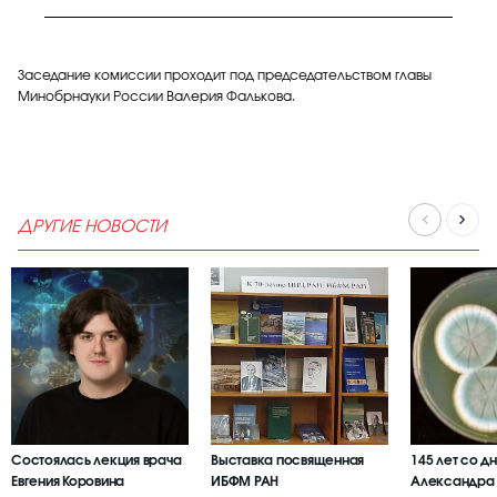
Заседание комиссии проходит под председательством главы
Минобрнауки России Валерия Фалькова.
ДРУГИЕ НОВОСТИ
Состоялась лекция врача
Выставка посвященная
145 лет со д
Евгения Коровина
ИБФМ РАН
Александра