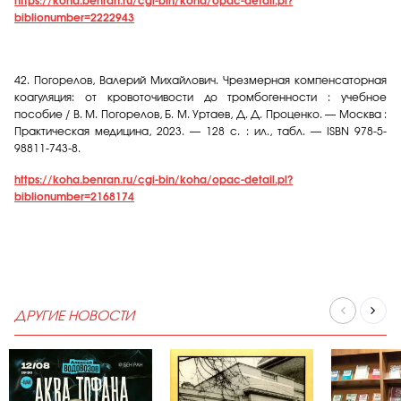
https://koha.benran.ru/cgi-bin/koha/opac-detail.pl?
biblionumber=2222943
42.
Погорелов, Валерий Михайлович. Чрезмерная компенсаторная
коагуляция: от кровоточивости до тромбогенности : учебное
пособие / В. М. Погорелов, Б. М. Уртаев, Д. Д. Проценко. — Москва :
Практическая медицина, 2023. — 128 с. : ил., табл. — ISBN 978-5-
98811-743-8.
https://koha.benran.ru/cgi-bin/koha/opac-detail.pl?
biblionumber=2168174
ДРУГИЕ НОВОСТИ