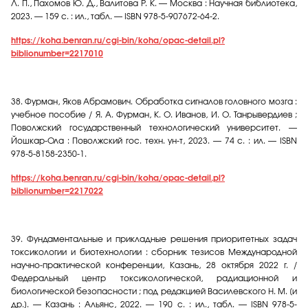
Л. П., Пахомов Ю. Д., Валитова Р. К. — Москва : Научная библиотека,
2023. — 159 с. : ил., табл. — ISBN 978-5-907672-64-2.
https://koha.benran.ru/cgi-bin/koha/opac-detail.pl?
biblionumber=2217010
38.
Фурман, Яков Абрамович. Обработка сигналов головного мозга :
учебное пособие / Я. А. Фурман, К. О. Иванов, И. О. Танрывердиев ;
Поволжский государственный технологический университет. —
Йошкар-Ола : Поволжский гос. техн. ун-т, 2023. — 74 с. : ил. — ISBN
978-5-8158-2350-1.
https://koha.benran.ru/cgi-bin/koha/opac-detail.pl?
biblionumber=2217022
39.
Фундаментальные и прикладные решения приоритетных задач
токсикологии и биотехнологии : сборник тезисов Международной
научно-практической конференции, Казань, 28 октября 2022 г. /
Федеральный центр токсикологической, радиационной и
биологической безопасности ; под редакцией Василевского Н. М. [и
др.]. — Казань : Альянс, 2022. — 190 с. : ил., табл. — ISBN 978-5-