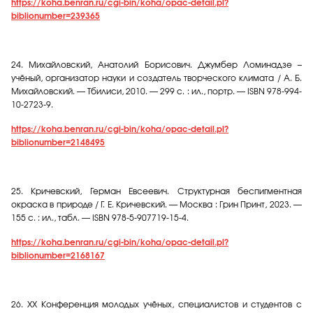
https://koha.benran.ru/cgi-bin/koha/opac-detail.pl?
biblionumber=239365
24. Михайловский, Анатолий Борисович. Джумбер Ломинадзе –
учёный, организатор науки и создатель творческого климата / А. Б.
Михайловский. — Тбилиси, 2010. — 299 с. : ил., портр. — ISBN 978-994-
10-2723-9.
https://koha.benran.ru/cgi-bin/koha/opac-detail.pl?
biblionumber=2148495
25. Кричевский, Герман Евсеевич. Структурная беспигментная
окраска в природе / Г. Е. Кричевский. — Москва : Грин Принт, 2023. —
155 с. : ил., табл. — ISBN 978-5-907719-15-4.
https://koha.benran.ru/cgi-bin/koha/opac-detail.pl?
biblionumber=2168167
26.
XX Конференция молодых учёных, специалистов и студентов с