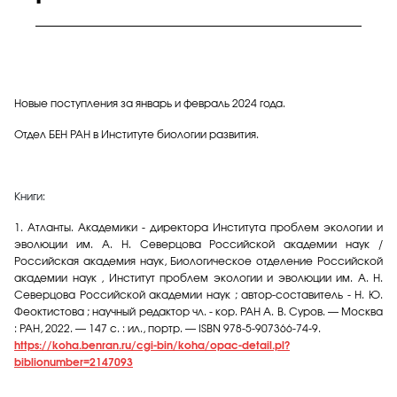
Новые поступления за январь и февраль 2024 года.
Отдел БЕН РАН в Институте биологии развития.
Книги:
1.
Атланты. Академики - директора Института проблем экологии и
эволюции им. А. Н. Северцова Российской академии наук /
Российская академия наук, Биологическое отделение Российской
академии наук , Институт проблем экологии и эволюции им. А. Н.
Северцова Российской академии наук ; автор-составитель - Н. Ю.
Феоктистова ; научный редактор чл. - кор. РАН А. В. Суров. — Москва
: РАН, 2022. — 147 с. : ил., портр. — ISBN 978-5-907366-74-9.
https://koha.benran.ru/cgi-bin/koha/opac-detail.pl?
biblionumber=2147093