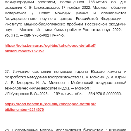
международным участием, посвященная 165-летию со дня
рождения К. Э. Циолковского, 17 ноября 2022, Москва : сборник
материалов / Совет молодых учёных и специалистов
Государственного научного центра Российской Федерации -
Института медико-биологических проблем Российской академии
наук. — Москва : Ин-т мед.-биол. проблем Рос. акад. наук, 2022.
—
96, [1]
с
.
— ISBN 978-5-902119-74-6.
https://koha.benran.ru/cgi-bin/koha/opac-detail.pl?
biblionumber=218206
9
27.
Изучение состояния популяции тарани Ейского лимана и
разработка методов ее воспроизводства / Е. А. Максим, Д. А. Юрин,
И. Р. Тлецерук, Н. Л. Мачнева ; Майкопский государственный
технологический университет [и др.]. — Майкоп :
ИП Кучеренко В. О., 2023. — 159 с. : ил., табл. — ISBN 978-5-6050050.
https://koha.benran.ru/cgi-bin/koha/opac-detail.pl?
biblionumber=2214575
28.
Современные методы исследования биосистем : (изучение