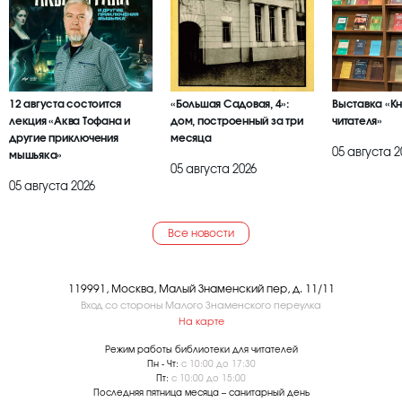
12 августа состоится
«Большая Садовая, 4»:
Выставка «К
лекция «Аква Тофана и
дом, построенный за три
читателя»
другие приключения
месяца
05 августа 2
мышьяка»
05 августа 2026
05 августа 2026
Все новости
119991, Москва, Малый Знаменский пер, д. 11/11
Вход со стороны Малого Знаменского переулка
На карте
Режим работы библиотеки для читателей
Пн - Чт:
с 10:00 до 17:30
Пт:
с 10:00 до 15:00
Последняя пятница месяца – санитарный день