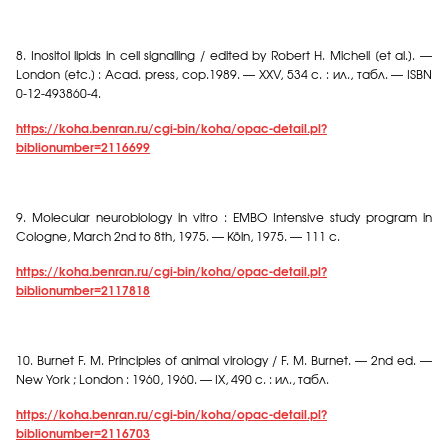
8.
Inositol lipids in cell signalling / edited by Robert H. Michell [et al.]. —
London [etc.] : Acad. press, cop.1989. — XXV, 534 c. :
ил
.,
табл
. — ISBN
0-12-493860-4.
https://koha.benran.ru/cgi-bin/koha/opac-detail.pl?
biblionumber=2116699
9.
Molecular neurobiology in vitro : EMBO Intensive study program in
Cologne, March 2nd to 8th, 1975. — Köln, 1975. — 111 c.
https://koha.benran.ru/cgi-bin/koha/opac-detail.pl?
biblionumber=2117818
10.
Burnet F. M. Principles of animal virology / F. M. Burnet. — 2nd ed. —
New York ; London : 1960, 1960. — IX, 490 c. :
ил
.,
табл
.
https://koha.benran.ru/cgi-bin/koha/opac-detail.pl?
biblionumber=2116703