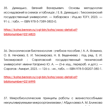
35.
Демидько, Евгений Валерьевич. Основы методологии
исследований в схемах и таблицах / Е. В. Демидько ; Тихоокеанский
государственный университет. — Хабаровск : Изд-во ТОГУ, 2023. —
91 с. : табл. — ISBN 978-5-7389-3803-0.
https://koha.benran.ru/cgi-bin/koha/opac-detail.pl?
biblionumber=2214823
36.
Экологическая биотехнология : учебное пособие / А. А. Фомина,
О. В. Нечаева, Е. И. Тихомирова, Н. В. Веденеева ; под ред. Е. И.
Тихомировой ; Саратовский государственный технический
университет имени Гагарина Ю. А. — (3-е изд., перераб. и доп.). —
Саратов : Амирит, 2023. — 126 с. : ил., табл. — ISBN 978-5-00207-380-1.
https://koha.benran.ru/cgi-bin/koha/opac-detail.pl?
biblionumber=2216995
37.
Микробиологические принципы работы с жизнеспособными
некультивируемыми микроорганизмами / Абдуллаева А. М, Блинкова