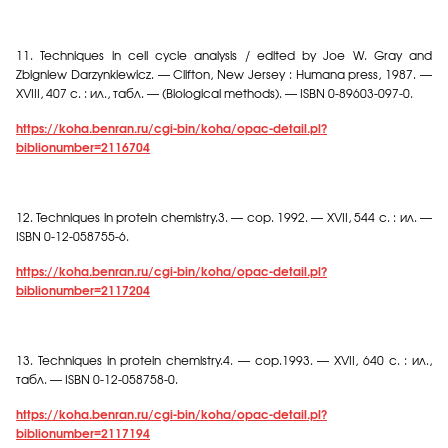
11.
Techniques in cell cycle analysis / edited by Joe W. Gray and
Zbigniew Darzynkiewicz. — Clifton, New Jersey : Humana press, 1987. —
XVIII, 407 c. :
ил
.,
табл
. — (Biological methods). — ISBN 0-89603-097-0.
https://koha.benran.ru/cgi-bin/koha/opac-detail.pl?
biblionumber=2116704
12.
Techniques in protein chemistry.3. — cop. 1992. — XVII, 544 c. :
ил
. —
ISBN 0-12-058755-6.
https://koha.benran.ru/cgi-bin/koha/opac-detail.pl?
biblionumber=2117204
13.
Techniques in protein chemistry.4. — cop.1993. — XVII, 640
с
. :
ил
.,
табл
. — ISBN 0-12-058758-0.
https://koha.benran.ru/cgi-bin/koha/opac-detail.pl?
biblionumber=2117194