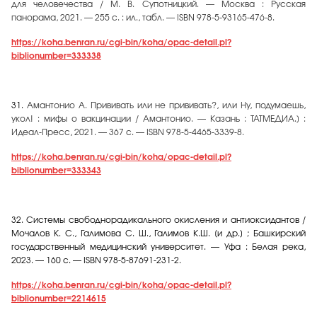
для человечества / М. В. Супотницкий. — Москва : Русская
панорама, 2021. — 255 с. : ил., табл. — ISBN 978-5-93165-476-8.
https://koha.benran.ru/cgi-bin/koha/opac-detail.pl?
biblionumber=333338
31.
Амантонио А. Прививать или не прививать?, или Ну, подумаешь,
укол! : мифы о вакцинации / Амантонио. — Казань : ТАТМЕДИА.] :
Идеал-Пресс, 2021. — 367 с.
— ISBN 978-5-4465-3339-8.
https://koha.benran.ru/cgi-bin/koha/opac-detail.pl?
biblionumber=333343
32.
Системы свободнорадикального окисления и антиоксидантов /
Мочалов К. С., Галимова С. Ш., Галимов К.Ш. [и др.] ; Башкирский
государственный медицинский университет. — Уфа : Белая река,
2023. — 160 с. — ISBN 978-5-87691-231-2.
https://koha.benran.ru/cgi-bin/koha/opac-detail.pl?
biblionumber=2214615