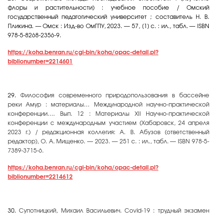
флоры и растительности) : учебное пособие / Омский
государственный педагогический университет ; составитель Н. В.
Пликина. — Омск : Изд-во ОмГПУ, 2023. — 57, [1] с. : ил., табл. — ISBN
978-5-8268-2356-9.
https://koha.benran.ru/cgi-bin/koha/opac-detail.pl?
biblionumber=2214601
29.
Философия современного природопользования в бассейне
реки Амур : материалы… Международной научно-практической
конференции…. Вып. 12 : Материалы XII Научно-практической
конференции с международным участием (Хабаровск, 24 апреля
2023 г.) / редакционная коллегия: А. В. Абузов (ответственный
редактор), О. А. Мищенко. — 2023. — 251 с. : ил., табл. — ISBN 978-5-
7389-3715-6.
https://koha.benran.ru/cgi-bin/koha/opac-detail.pl?
biblionumber=2214612
30.
Супотницкий, Михаил Васильевич. Covid-19 : трудный экзамен