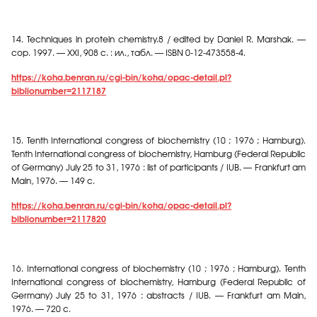
14.
Techniques in protein chemistry.8 / edited by Daniel R. Marshak. —
cop. 1997. — XXI, 908
с
. :
ил
.,
табл
. — ISBN 0-12-473558-4.
https://koha.benran.ru/cgi-bin/koha/opac-detail.pl?
biblionumber=2117187
15.
Tenth International congress of biochemistry (10 ; 1976 ; Hamburg).
Tenth International congress of biochemistry, Hamburg (Federal Republic
of Germany) July 25 to 31, 1976 : list of participants / IUB. — Frankfurt am
Main, 1976. — 149 c.
https://koha.benran.ru/cgi-bin/koha/opac-detail.pl?
biblionumber=2117820
16.
International congress of biochemistry (10 ; 1976 ; Hamburg). Tenth
International congress of biochemistry, Hamburg (Federal Republic of
Germany) July 25 to 31, 1976 : abstracts / IUB. — Frankfurt am Main,
1976. — 720 c.