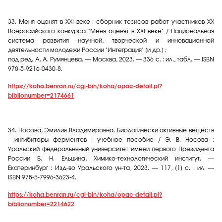
33.
Меня оценят в XXI веке : сборник тезисов работ участников XX
Всеросийского конкурса "Меня оценят в XXI веке" / Национальная
система развития научной, творческой и инновационной
деятельности молодежи России "Интеграция" [и др.] ;
под ред. А. А. Румянцева. — Москва, 2023. — 336 с. : ил., табл. — ISBN
978-5-9216-0430-8.
https://koha.benran.ru/cgi-bin/koha/opac-detail.pl?
biblionumber=2174661
34.
Носова, Эмилия Владимировна. Биологически активные веществ
- ингибиторы ферментов : учебное пособие / Э. В. Носова ;
Уральский федеральньный университет имени первого Президента
России Б. Н. Ельцина, Химико-технологический институт. —
Екатеринбург : Изд-во Уральского ун-та, 2023. — 117, [1] с. : ил. —
ISBN 978-5-7996-3623-4.
https://koha.benran.ru/cgi-bin/koha/opac-detail.pl?
biblionumber=2214622