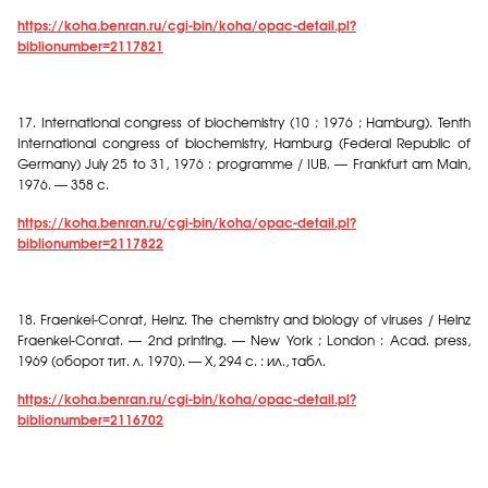
https://koha.benran.ru/cgi-bin/koha/opac-detail.pl?
biblionumber=2117821
17.
International congress of biochemistry (10 ; 1976 ; Hamburg). Tenth
International congress of biochemistry, Hamburg (Federal Republic of
Germany) July 25 to 31, 1976 : programme / IUB. — Frankfurt am Main,
1976. — 358 c.
https://koha.benran.ru/cgi-bin/koha/opac-detail.pl?
biblionumber=2117822
18.
Fraenkel-Conrat, Heinz. The chemistry and biology of viruses / Heinz
Fraenkel-Conrat. — 2nd printing. — New York ; London : Acad. press,
1969 (
оборот
тит
.
л
. 1970). — X, 294
с
. :
ил
.,
табл
.
https://koha.benran.ru/cgi-bin/koha/opac-detail.pl?
biblionumber=2116702