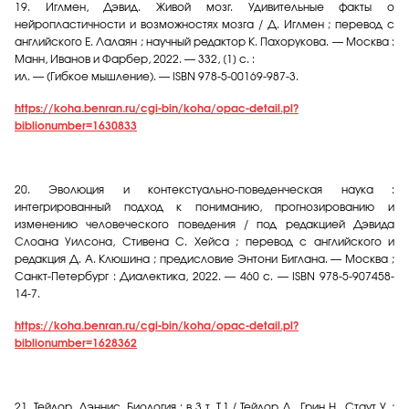
19.
Иглмен, Дэвид. Живой мозг. Удивительные факты о
нейропластичности и возможностях мозга / Д. Иглмен ; перевод с
английского Е. Лалаян ; научный редактор К. Пахорукова. — Москва :
Манн, Иванов и Фарбер, 2022. — 332, [1] с. :
ил. — (Гибкое мышление). — ISBN 978-5-00169-987-3.
https://koha.benran.ru/cgi-bin/koha/opac-detail.pl?
biblionumber=1630833
20.
Эволюция и контекстуально-поведенческая наука :
интегрированный подход к пониманию, прогнозированию и
изменению человеческого поведения / под редакцией Дэвида
Слоана Уилсона, Стивена С. Хейса ; перевод с английского и
редакция Д. А. Клюшина ; предисловие Энтони Биглана. — Москва ;
Санкт-Петербург : Диалектика, 2022. — 460 с. — ISBN 978-5-907458-
14-7.
https://koha.benran.ru/cgi-bin/koha/opac-detail.pl?
biblionumber=1628362
21.
Тейлор, Дэннис. Биология : в 3 т. Т.1 / Тейлор Д., Грин Н., Стаут У. ;