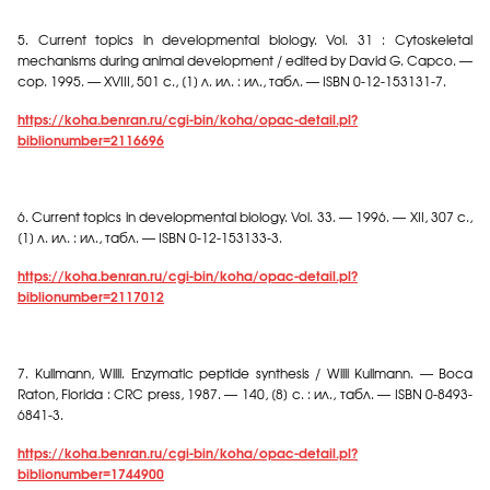
5.
Current topics in developmental biology. Vol. 31 : Cytoskeletal
mechanisms during animal development / edited by David G. Capco. —
cop. 1995. — XVIII, 501 c., [1]
л
.
ил
. :
ил
.,
табл
. — ISBN 0-12-153131-7.
https://koha.benran.ru/cgi-bin/koha/opac-detail.pl?
biblionumber=2116696
6.
Current topics in developmental biology.
Vol. 33. — 1996. — XII, 307 с.,
[1] л. ил. : ил., табл. — ISBN 0-12-153133-3.
https://koha.benran.ru/cgi-bin/koha/opac-detail.pl?
biblionumber=2117012
7.
Kullmann, Willi. Enzymatic peptide synthesis / Willi Kullmann. — Boca
Raton, Florida : CRC press, 1987. — 140, [8]
с
. :
ил
.,
табл
. — ISBN 0-8493-
6841-3.
https://koha.benran.ru/cgi-bin/koha/opac-detail.pl?
biblionumber=1744900