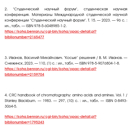
2.
"Студенческий научный форум", студенческая научная
конференция. Материалы Международной студенческой научной
конференции "Студенческий научный форум". Т. 15. — 2023. — 96 с. :
ил., табл. — ISBN 978-5-6048985-1-2.
https://koha.benran.ru/cgi-bin/koha/opac-detail.pl?
biblionumber=2165477
3.
Иванов, Василий Михайлович. "Косые" решения / В. М. Иванов. —
Снежинск, 2023. — 110, [1] с. : ил., табл. — ISBN 978-5-9076804-1-8.
https://koha.benran.ru/cgi-bin/koha/opac-detail.pl?
biblionumber=2159704
4.
CRC handbook of chromatography: amino acids and amines.
Vol. 1 /
Stanley Blackburn. — 1983. — 297, [10]
с
. :
ил
.,
табл
. — ISBN 0-8493-
3064-5.
https://koha.benran.ru/cgi-bin/koha/opac-detail.pl?
biblionumber=1795243