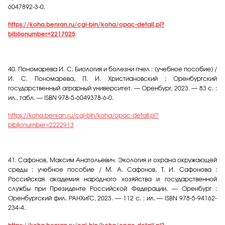
6047892-3-0.
https://koha.benran.ru/cgi-bin/koha/opac-detail.pl?
biblionumber=2217025
40.
Пономарева И. С. Биология и болезни пчел : (учебное пособие) /
И. С. Пономарева, П. И. Христиановский ; Оренбургский
государственный аграрный университет. — Оренбург, 2023. — 83 с. :
ил., табл. — ISBN 978-5-6049378-6-0.
https://koha.benran.ru/cgi-bin/koha/opac-detail.pl?
biblionumber=2222913
41.
Сафонов, Максим Анатольевич. Экология и охрана окружающей
среды : учебное пособие / М. А. Сафонов, Т. И. Сафонова ;
Российская академия народного хозяйства и государственной
службы при Президенте Российской Федерации. — Оренбург :
Оренбургский фил. РАНХиГС, 2023. — 112 с. : ил. — ISBN 978-5-94162-
234-4.