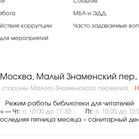
ти
События
абота
МБА и ЭДД
йствие коррупции
Часто задаваемые во
для мероприятий
 Москва, Малый Знаменский пер, д
о стороны Малого Знаменского переулка
Н
Режим работы библиотеки для читателей
н — Чт:
с 10:00 до 17:30
Пт:
с 10:00 до 15:
оследняя пятница месяца – санитарный де