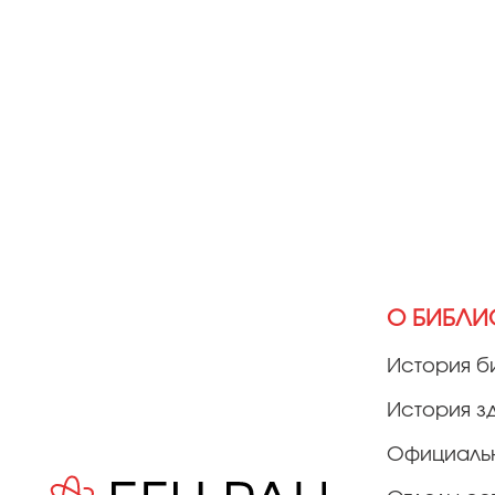
О БИБЛИ
История б
История з
Официаль