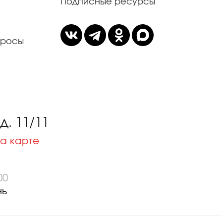
Подписные ресурсы
просы
. 11/11
а карте
00
нь