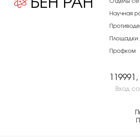
Отделы се
Научная р
Противоде
Площадки 
Профком
119991,
Вход с
П
П