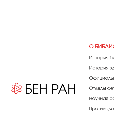
О БИБЛИ
История б
История з
Официаль
Отделы се
Научная р
Противоде