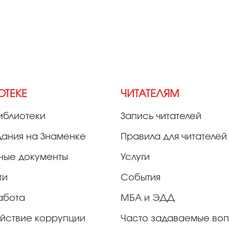
ОТЕКЕ
ЧИТАТЕЛЯМ
иблиотеки
Запись читателей
дания на Знаменке
Правила для читателей
ные документы
Услуги
ти
События
абота
МБА и ЭДД
йствие коррупции
Часто задаваемые во