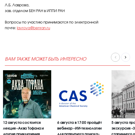
Л.Б. Лаврова,
зав. отделом БЕН РАН в ИППИ РАН
Вопросы по участию принимаются по электронной
почте:
lavrova@benran.ru
ВАМ ТАКЖЕ МОЖЕТ БЫТЬ ИНТЕРЕСНО
12 августа состоится
6 августа в 17:00 пройдёт
5 августа пр
лекция «Аква Тофана и
вебинар «ИИ-технологии
экскурсия «
другие приключения
для патентного поиска»
старинного 