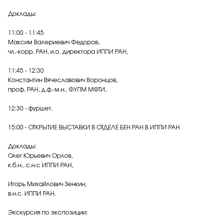
Доклады:
11:00 - 11:45
Максим Валериевич Федоров,
чл.-корр. РАН, и.о. директора ИППИ РАН,
11:45 - 12:30
Константин Вячеславович Воронцов,
проф. РАН, д.ф.-м.н., ФУПМ МФТИ,
12:30 - фуршет.
15:00 - ОТКРЫТИЕ ВЫСТАВКИ В ОТДЕЛЕ БЕН РАН В ИППИ РАН
Доклады:
Олег Юрьевич Орлов,
к.б.н., с.н.с ИППИ РАН,
Игорь Михайлович Зенкин,
в.н.с. ИППИ РАН.
Экскурсия по экспозиции: