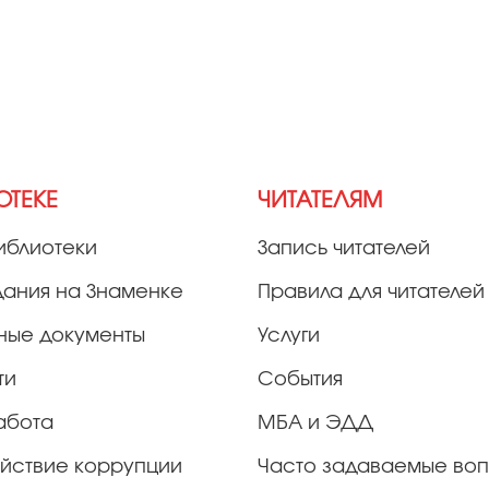
ОТЕКЕ
ЧИТАТЕЛЯМ
иблиотеки
Запись читателей
дания на Знаменке
Правила для читателей
ные документы
Услуги
ти
События
абота
МБА и ЭДД
йствие коррупции
Часто задаваемые во