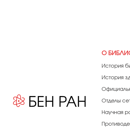
О БИБЛИ
История б
История з
Официаль
Отделы се
Научная р
Противоде