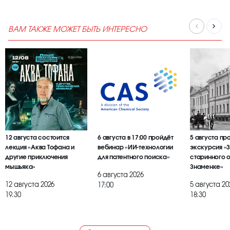
ВАМ ТАКЖЕ МОЖЕТ БЫТЬ ИНТЕРЕСНО
12 августа состоится
6 августа в 17:00 пройдёт
5 августа пр
лекция «Аква Тофана и
вебинар «ИИ-технологии
экскурсия «
другие приключения
для патентного поиска»
старинного 
мышьяка»
Знаменке»
6 августа 2026
12 августа 2026
5 августа 20
17:00
19.30
18:30