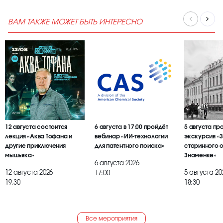
ВАМ ТАКЖЕ МОЖЕТ БЫТЬ ИНТЕРЕСНО
12 августа состоится
6 августа в 17:00 пройдёт
5 августа пр
лекция «Аква Тофана и
вебинар «ИИ-технологии
экскурсия «
другие приключения
для патентного поиска»
старинного 
мышьяка»
Знаменке»
6 августа 2026
12 августа 2026
5 августа 20
17:00
19.30
18:30
Все мероприятия